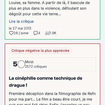
Louise, sa femme. A partir de là, il bascule de
plus en plus dans la violence, défoulant son
dégoût pour cette vie terne...
Lire la critique
le 27 mai 2013
28 j'aime
4
1.9K
Critique négative la plus appréciée
Moizi
5
2572 critiques
La cinéphilie comme technique de
drague !
Première déception dans la filmographie de Refn
pour ma part... Le film a beau être court, je me
suis pas mal fait chier. Enfin, j'exagère un peu,