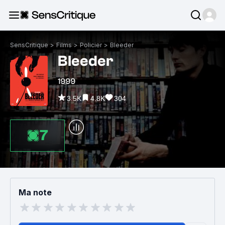
SensCritique
>
Films
>
Policier
>
Bleeder
Bleeder
1999
3.5K
4.8K
304
7
Ma note