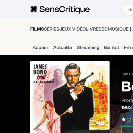
FILMS
SÉRIES
JEUX VIDÉO
LIVRES
BD
MUSIQUE
Accueil
Actualité
Streaming
Bientôt
Fil
SensCr
B
From 
1963
12