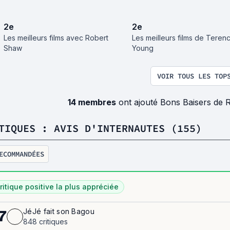
2
e
2
e
Les meilleurs films avec Robert
Les meilleurs films de Teren
Shaw
Young
VOIR TOUS LES TOP
14 membres
ont ajouté Bons Baisers de R
TIQUES : AVIS D'INTERNAUTES (155)
ECOMMANDÉES
ritique positive la plus appréciée
JéJé fait son Bagou
7
848 critiques