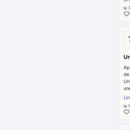
le 
Un
Ap
de
Un
une
Lir
le 1