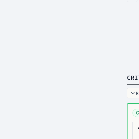
CRI
R
C