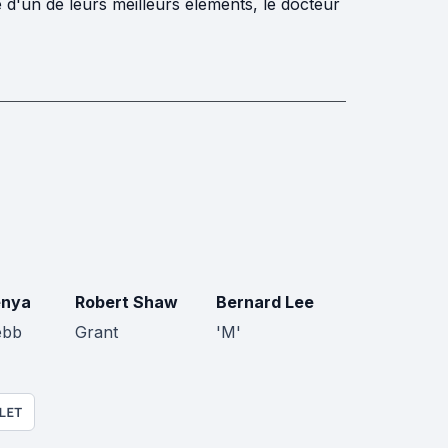
 d'un de leurs meilleurs éléments, le docteur
enya
Robert Shaw
Bernard Lee
ebb
Grant
'M'
LET