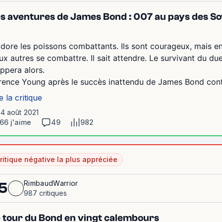
s aventures de James Bond : 007 au pays des So
adore les poissons combattants. Ils sont courageux, mais en gé
ux autres se combattre. Il sait attendre. Le survivant du du
appera alors.
rence Young après le succès inattendu de James Bond contr
e la critique
14 août 2021
66 j'aime
49
982
ritique négative la plus appréciée
RimbaudWarrior
5
987 critiques
 tour du Bond en vingt calembours