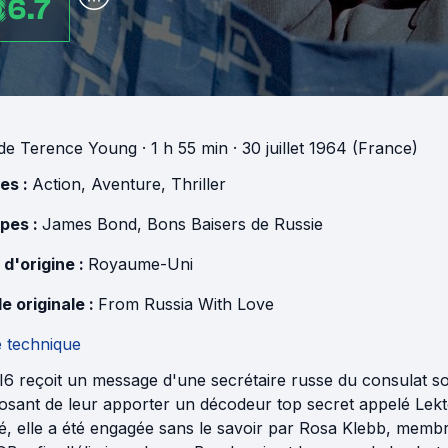
6.7
de
Terence Young
· 1 h 55 min
· 30 juillet 1964 (France)
es :
Action
,
Aventure
,
Thriller
pes :
James Bond
,
Bons Baisers de Russie
 d'origine :
Royaume-Uni
e originale :
From Russia With Love
e technique
6 reçoit un message d'une secrétaire russe du consulat so
sant de leur apporter un décodeur top secret appelé Lektor,
ité, elle a été engagée sans le savoir par Rosa Klebb, mem