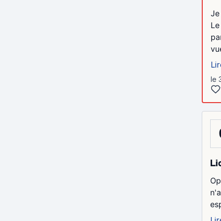
Je
Le
pa
vue
Lir
le 
Li
Op
n'
esp
Lir