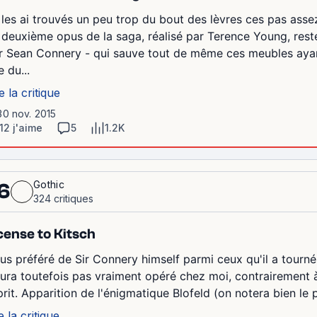
 les ai trouvés un peu trop du bout des lèvres ces pas assez
 deuxième opus de la saga, réalisé par Terence Young, res
r Sean Connery - qui sauve tout de même ces meubles ayant t
 du...
e la critique
30 nov. 2015
12 j'aime
5
1.2K
Gothic
6
324 critiques
cense to Kitsch
us préféré de Sir Connery himself parmi ceux qu'il a tourn
aura toutefois pas vraiment opéré chez moi, contrairement à
rit. Apparition de l'énigmatique Blofeld (on notera bien le p
e la critique