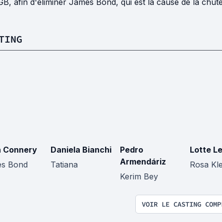
B, afin d'éliminer James Bond, qui est la cause de la chute
TING
 Connery
Daniela Bianchi
Pedro
Lotte L
Armendáriz
s Bond
Tatiana
Rosa Kl
Kerim Bey
VOIR LE CASTING COMP