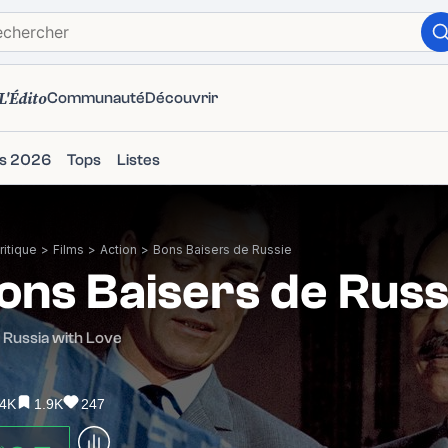
L'Édito
Communauté
Découvrir
ms 2026
Tops
Listes
itique
>
Films
>
Action
>
Bons Baisers de Russie
ons Baisers de Russ
Russia with Love
.4K
1.9K
247