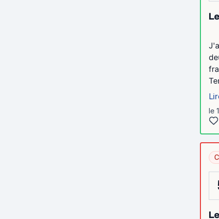
Le
J'
de
fr
Te
Lir
le 
C
Le