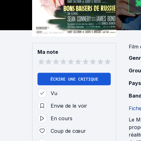
Film
Ma note
Genr
Grou
ÉCRIRE UNE CRITIQUE
Pays
Vu
Band
Envie de le voir
Fich
En cours
Le MI
propo
Coup de cœur
réal