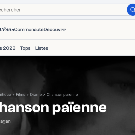
L'Édito
Communauté
Découvrir
ms 2026
Tops
Listes
itique
>
Films
>
Drame
>
Chanson païenne
hanson païenne
Pagan