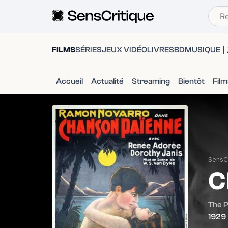
FILMS
SÉRIES
JEUX VIDÉO
LIVRES
BD
MUSIQUE
Accueil
Actualité
Streaming
Bientôt
Fil
SensCr
C
The 
1929