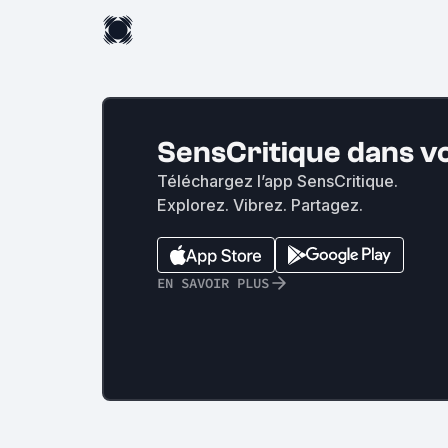
SensCritique dans v
Téléchargez l’app SensCritique.
Explorez. Vibrez. Partagez.
EN SAVOIR PLUS