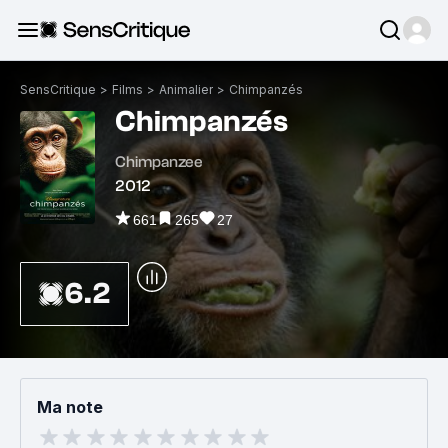
SensCritique
>
Films
>
Animalier
>
Chimpanzés
Chimpanzés
Chimpanzee
2012
661
265
27
6.2
Ma note