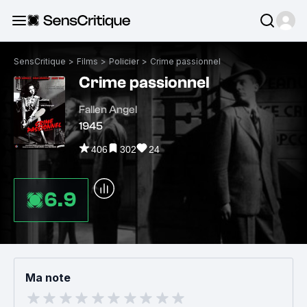
SensCritique
>
Films
>
Policier
>
Crime passionnel
Crime passionnel
Fallen Angel
1945
406
302
24
6.9
Ma note