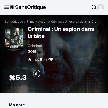
SensCritique
>
Films
>
Action
>
Criminal : Un espion dans la tête
Criminal : Un espion dans
la tête
Criminal
2016
1.4K
517
20
5.3
Ma note