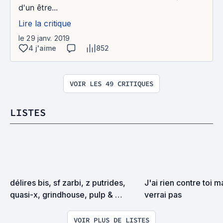
d'un être...
Lire la critique
le 29 janv. 2019
4 j'aime
852
VOIR LES 49 CRITIQUES
LISTES
délires bis, sf zarbi, z putrides, 
J'ai rien contre toi ma
quasi-x, grindhouse, pulp & 
verrai pas
exploitation en tous genres
VOIR PLUS DE LISTES