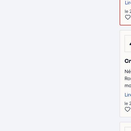
Lir
le 
Cr
Né
Ro
mo
Lir
le 