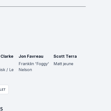
 Clarke
Jon Favreau
Scott Terra
Franklin 'Foggy'
Matt jeune
isk / Le
Nelson
LET
S