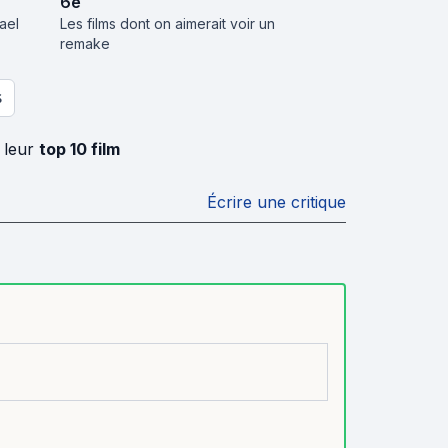
6
e
ael
Les films dont on aimerait voir un
remake
S
 leur
top 10 film
Écrire une critique