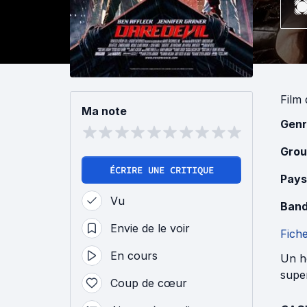
Film
Ma note
Genr
Grou
ÉCRIRE UNE CRITIQUE
Pays
Vu
Band
Envie de le voir
Fich
En cours
Un ho
supe
Coup de cœur