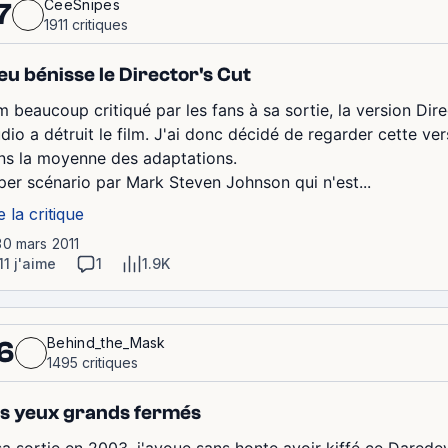
CeeSnipes
7
1911 critiques
eu bénisse le Director's Cut
m beaucoup critiqué par les fans à sa sortie, la version Dire
udio a détruit le film. J'ai donc décidé de regarder cette ve
ns la moyenne des adaptations.
per scénario par Mark Steven Johnson qui n'est...
e la critique
30 mars 2011
11 j'aime
1
1.9K
Behind_the_Mask
6
1495 critiques
s yeux grands fermés
sa sortie en 2003, j'avoue sans honte avoir kiffé ce Daredevi