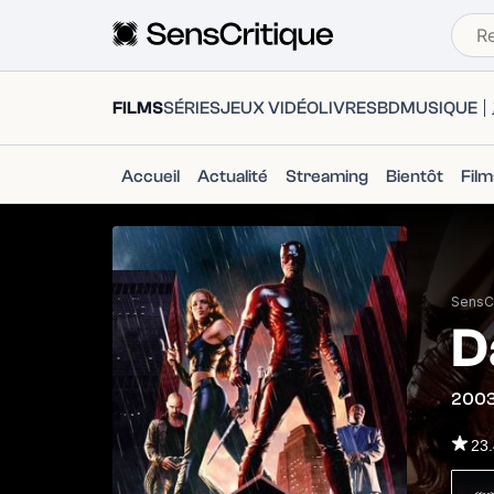
FILMS
SÉRIES
JEUX VIDÉO
LIVRES
BD
MUSIQUE
Accueil
Actualité
Streaming
Bientôt
Fil
SensCr
D
200
23