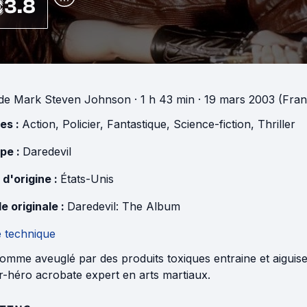
3.8
de
Mark Steven Johnson
· 1 h 43 min
· 19 mars 2003 (Fran
es :
Action
,
Policier
,
Fantastique
,
Science-fiction
,
Thriller
pe :
Daredevil
 d'origine :
États-Unis
e originale :
Daredevil: The Album
e technique
mme aveuglé par des produits toxiques entraine et aiguise s
r-héro acrobate expert en arts martiaux.