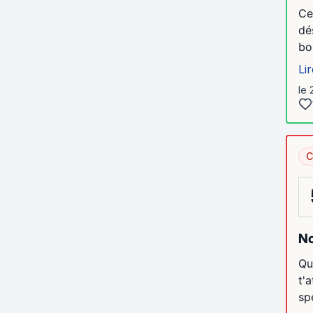
Ce
dé
bo
Lir
le 
C
No
Qu
t'
sp