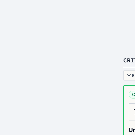
CRI
R
C
Un