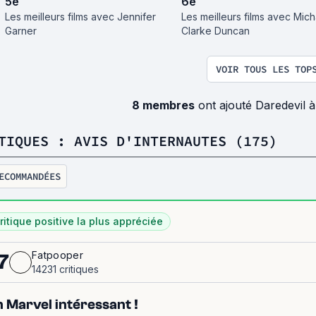
5
e
6
e
Les meilleurs films avec Jennifer
Les meilleurs films avec Mich
Garner
Clarke Duncan
VOIR TOUS LES TOP
8 membres
ont ajouté Daredevil à
TIQUES : AVIS D'INTERNAUTES (175)
ECOMMANDÉES
ritique positive la plus appréciée
Fatpooper
7
14231 critiques
 Marvel intéressant !