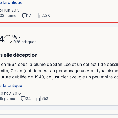
e la critique
24 juin 2015
33 j'aime
17
2.8K
Ugly
4
1828 critiques
uelle déception
 en 1964 sous la plume de Stan Lee et un collectif de dessi
mita, Colan (qui donnera au personnage un vrai dynamisme)
uture oubliée de 1940, ce justicier aveugle un peu moins co
e la critique
20 nov. 2016
15 j'aime
24
652