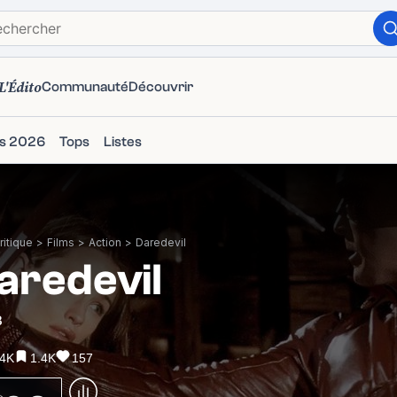
L'Édito
Communauté
Découvrir
ms 2026
Tops
Listes
itique
>
Films
>
Action
>
Daredevil
aredevil
3
.4K
1.4K
157