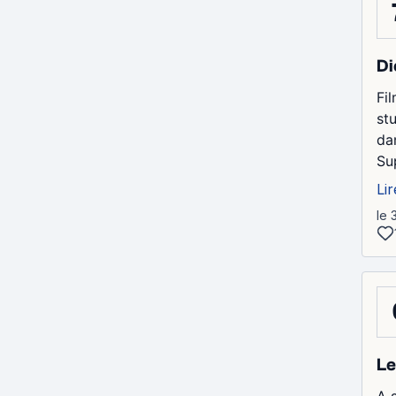
Di
Fil
st
da
Su
Lir
le 
Le
A 