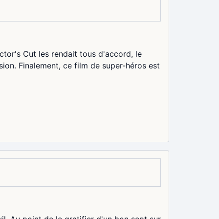
ctor's Cut les rendait tous d'accord, le
rsion. Finalement, ce film de super-héros est
l. Au point de le gratifier d'un bon sept sur