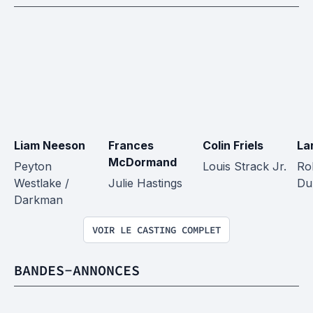
Liam Neeson
Frances 
Colin Friels
La
McDormand
Peyton 
Louis Strack Jr.
Ro
Westlake / 
Julie Hastings
Du
Darkman
VOIR LE CASTING COMPLET
BANDES-ANNONCES