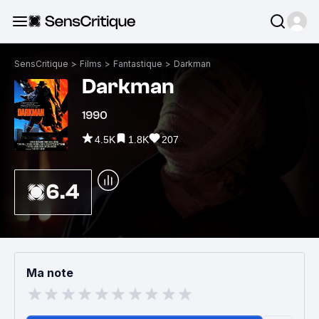
SensCritique
>
Films
>
Fantastique
>
Darkman
Darkman
1990
4.5K
1.8K
207
6.4
Ma note