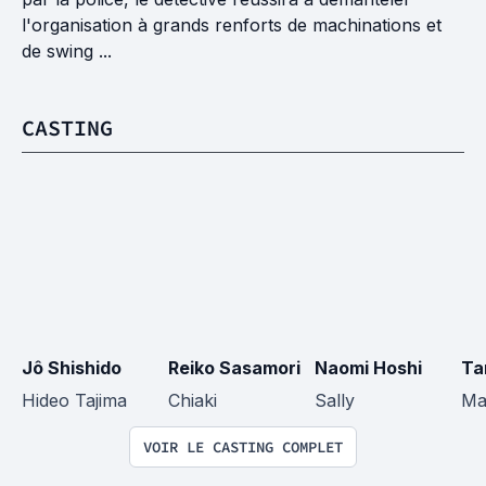
l'organisation à grands renforts de machinations et
de swing ...
CASTING
Jô Shishido
Reiko Sasamori
Naomi Hoshi
Ta
Hideo Tajima
Chiaki
Sally
Ma
VOIR LE CASTING COMPLET