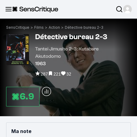
SensCritique
>
Films
>
Action
>
Détective bureau 2-3
Détective bureau 2-3
Tantei Jimusho 2-3: Kutabare
Akutodomo
1963
287
221
32
6.9
Ma note