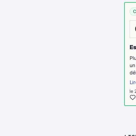
C
Es
Pl
un
dé
Lir
le 