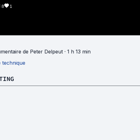
8
1
mentaire
de
Peter Delpeut
· 1 h 13 min
e technique
TING