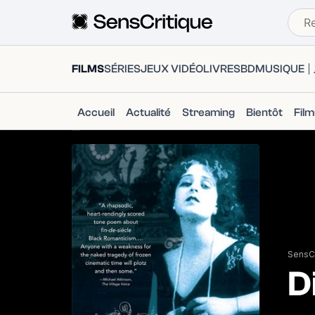
FILMS
SÉRIES
JEUX VIDÉO
LIVRES
BD
MUSIQUE
Accueil
Actualité
Streaming
Bientôt
Fil
SensCr
D