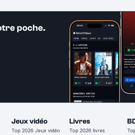
otre poche.
Jeux vidéo
Livres
B
Top 2026 Jeux vidéo
Top 2026 livres
To