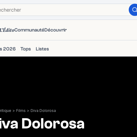
L'Édito
Communauté
Découvrir
ms 2026
Tops
Listes
itique
>
Films
>
Diva Dolorosa
iva Dolorosa