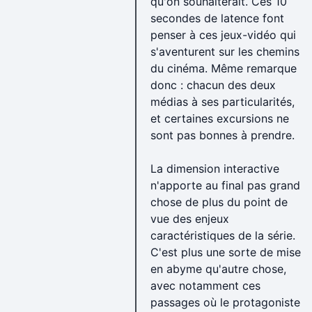
qu'on souhaiterait. Ces 10
Alifib :
www.senscritique.com/liste/Journal_de_Bord_C
secondes de latence font
--
penser à ces jeux-vidéo qui
2018 :
www.senscritique.com/liste/Cinephilie_obsession
s'aventurent sur les chemins
——————————————————————————
du cinéma. Même remarque
Le fil de mes obsessions en 2019 :
donc : chacun des deux
Films :
www.senscritique.com/liste/Cinephilie_obsessio
médias à ses particularités,
Albums :
www.senscritique.com/liste/Melomanie_obses
et certaines excursions ne
Livres :
www.senscritique.com/liste/Bibliophilie_pas_vr
sont pas bonnes à prendre.
La dimension interactive
n'apporte au final pas grand
chose de plus du point de
vue des enjeux
caractéristiques de la série.
C'est plus une sorte de mise
en abyme qu'autre chose,
avec notamment ces
passages où le protagoniste