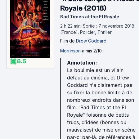
Royale (2018)
Bad Times at the El Royale
2 h 22 min
.
Sortie : 7 novembre 2018
(France).
Policier, Thriller
Film
de
Drew Goddard
Morrinson
a mis 2/10.
6.5
Annotation :
La boulimie est un vilain
défaut au cinéma, et Drew
Goddard n'a clairement pas
su fixer la bonne limite à de
nombreux endroits dans son
film. "Bad Times at the El
Royale" foisonne de petits
trucs, d'idées (bonnes ou
mauvaises) de mise en scène
par-ci par-là, de références à