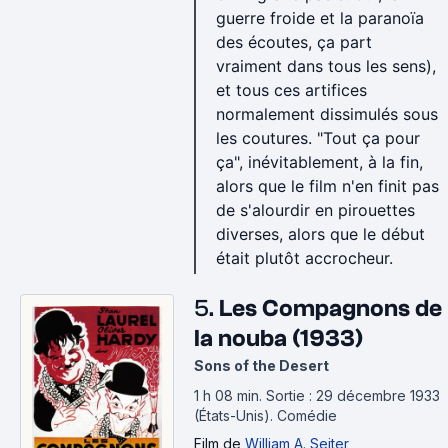
guerre froide et la paranoïa
des écoutes, ça part
vraiment dans tous les sens),
et tous ces artifices
normalement dissimulés sous
les coutures. "Tout ça pour
ça", inévitablement, à la fin,
alors que le film n'en finit pas
de s'alourdir en pirouettes
diverses, alors que le début
était plutôt accrocheur.
5.
Les Compagnons de
la nouba (1933)
Sons of the Desert
1 h 08 min
.
Sortie : 29 décembre 1933
(États-Unis).
Comédie
Film
de
William A. Seiter