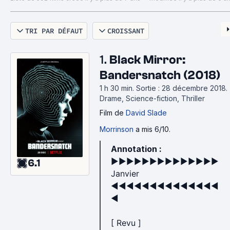
Janvier (1→67)
TRI PAR DÉFAUT
CROISSANT
+1) L'Expédition du Kon-Tiki +2) Mandingo +3) La Reine
1.
Black Mirror:
Février (68→102)
Bandersnatch (2018)
+1) Leto +2) L'emploi +3) Les Chasseurs de scalps
1 h 30 min
.
Sortie : 28 décembre 2018.
-1) Brice 3 -2) Paris est à nous -3) Hardware -4) Juste 
Drame, Science-fiction, Thriller
Film
de
David Slade
Mars (103→155)
Morrinson
a mis 6/10.
-1) Aquaman -2) La Vie domestique -3) Bienvenue à Ma
Annotation :
►►►►►►►►►►►►►►
6.1
Avril (156→207)
Janvier
+1) Les Éternels +2) La Belle +3) Cruising, La Chasse +4
◄◄◄◄◄◄◄◄◄◄◄◄◄◄
-1) The Return -2) Le Prix du danger -3) Jumeaux 
◄
Mai (208→260)
[ Revu ]
+1) Playtime +2) Les Fiancés +3) Enquête sur un citoy