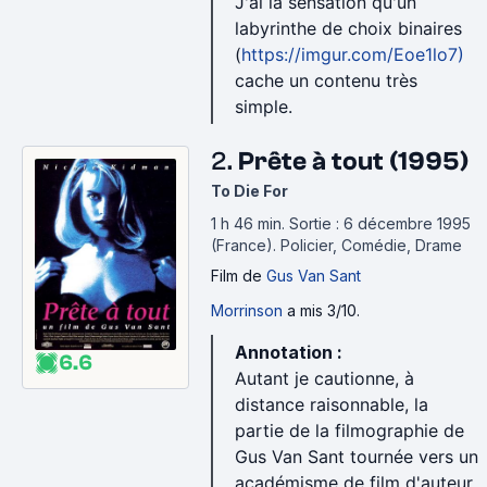
J'ai la sensation qu'un
labyrinthe de choix binaires
(
https://imgur.com/Eoe1lo7)
cache un contenu très
simple.
2.
Prête à tout (1995)
To Die For
1 h 46 min
.
Sortie : 6 décembre 1995
(France).
Policier, Comédie, Drame
Film
de
Gus Van Sant
Morrinson
a mis 3/10.
Annotation :
6.6
Autant je cautionne, à
distance raisonnable, la
partie de la filmographie de
Gus Van Sant tournée vers un
académisme de film d'auteur