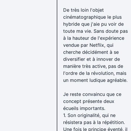
-1) Bohemian Rhapsody -2) 007½: Rien n'est impossible 
De très loin l'objet
cinématographique le plus
Juin (261→312)
hybride que j'aie pu voir de
+1) Le Gouffre aux chimères +2) Kagemusha +3) Le Cabi
toute ma vie. Sans doute pas
Magnifique +7) Do The Right Thing +8) Pontypool
à la hauteur de l'expérience
-1) Domino -2) Captain Marvel -3) Les Épices de la pas
vendue par Netflix, qui
cherche décidément à se
Juillet (313→359)
diversifier et à innover de
+1) La Cité des douleurs +2) Hobo +3) Les 11 Fioretti 
manière très active, pas de
-1) Cocktail -2) Budapest -3) Un Couteau dans le cœur 
l'ordre de la révolution, mais
un moment ludique agréable.
Août (360→380)
+1) Noblesse oblige +2) La Bête lumineuse +3) Témoin 
Je reste convaincu que ce
-1) X-Men: Dark Phoenix -2) Mr. Long -3) The Dead Don
concept présente deux
écueils importants.
Septembre (381→427)
1. Son originalité, qui ne
+1) Samuraï +2) Le Ciel et la boue +3) Berlin, symphonie
résistera pas à la répétition.
-1) Nous finirons ensemble -2) Assassination Nation -3) Coming Home -4) Spider-Man: Far From Home -5) Vo
Une fois le principe éventé, il