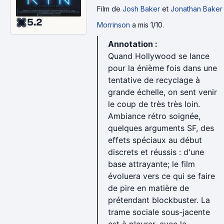
Film
de
Josh Baker
et
Jonathan Baker
5.2
Morrinson
a mis 1/10.
Annotation :
Quand Hollywood se lance
pour la énième fois dans une
tentative de recyclage à
grande échelle, on sent venir
le coup de très très loin.
Ambiance rétro soignée,
quelques arguments SF, des
effets spéciaux au début
discrets et réussis : d'une
base attrayante; le film
évoluera vers ce qui se faire
de pire en matière de
prétendant blockbuster. La
trame sociale sous-jacente