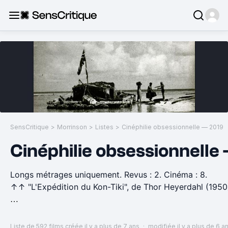
SensCritique
>
Morrinson
>
Listes
>
Cinéphilie obsessionnelle — 2019
Cinéphilie obsessionnelle
Longs métrages uniquement. Revus : 2. Cinéma : 8.
↑↑ "L'Expédition du Kon-Tiki", de Thor Heyerdahl (19
——————————————————————————
Mois après mois, pour le meilleur et pour le pire des dé
Liste de 592 films
créée il y a plus de 7 ans
·
modifiée il y a plus de 6 a