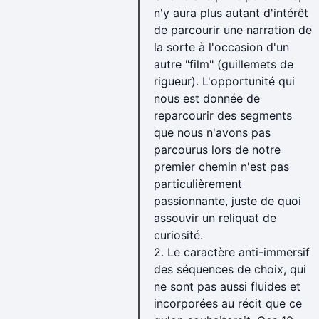
Kinski Paganini
n'y aura plus autant d'intérêt
de parcourir une narration de
Octobre (428→475)
la sorte à l'occasion d'un
+1) La Chute de la maison Usher +2) La Fugue +3) Ciel 
autre "film" (guillemets de
-1) L'Intervention -2) La Nonne -3) The W
rigueur). L'opportunité qui
nous est donnée de
Novembre (476→537)
reparcourir des segments
+1) Welcome to Sodom +2) Les Petites Fugues +3) Folies
que nous n'avons pas
poches +7) Joker +8) Désir meurtrier
parcourus lors de notre
premier chemin n'est pas
particulièrement
Décembre (538→592)
passionnante, juste de quoi
+1) Le Chien jaune de Mongolie +2) Cutterhead +3) Le piège du diable +4) J'ai vécu l'enfer de Corée +5) Un condamné à mort s'est
assouvir un reliquat de
échappé +6) Dans la ville blanche
curiosité.
-1) Bad Buzz -2) Doubles 
2. Le caractère anti-immersif
des séquences de choix, qui
——————————————————————————
ne sont pas aussi fluides et
Des listes pas inutiles :
incorporées au récit que ce
Jurassic :
www.senscritique.com/liste/Journal_de_Bord