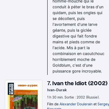
homme-mouche qui le
conduit à péter le bras d'un
quidam, puis les ongles qui
se décollent, puis
l'avortement d'une larve
géante, puis la giclée
digestive qui fait fondre
mains et pieds comme de
l'acide. Mis à part la
combinaison en caoutchouc
horriblement moche de
Goldblum, c'est d'une
puissance gore incroyable.
7.
Ivan the Idiot (2002)
Ivan-Durak
1 h 30 min
.
Sortie : 2002 (Russie).
Film
de
Alexander Doulerain
et
Serge
Koryagin