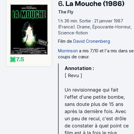
6.
La Mouche (1986)
The Fly
1 h 36 min
.
Sortie : 21 janvier 1987
(France).
Drame, Épouvante-Horreur,
Science-fiction
Film
de
David Cronenberg
Morrinson
a mis 7/10 et l'a mis dans se
coups de cœur.
7.5
Annotation :
[ Revu ]
Un revisionnage qui fait
l'effet d'une petite bombe,
sans doute plus de 15 ans
après la dernière fois. Avec
un peu de recul, c'est drôle
de constater à quel point ce
film est à la fois le plus