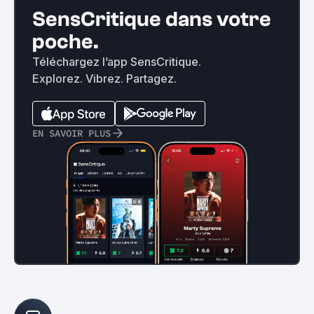
SensCritique dans votre
poche.
Téléchargez l’app SensCritique.
Explorez. Vibrez. Partagez.
EN SAVOIR PLUS