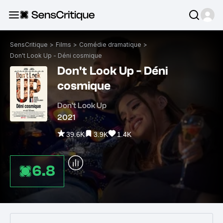
SensCritique
>
Films
>
Comédie dramatique
>
Don't Look Up - Déni cosmique
Don't Look Up - Déni
cosmique
Don't Look Up
2021
39.6K
3.9K
1.4K
6.8