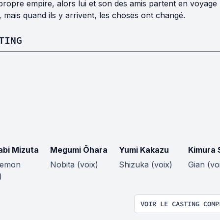
propre empire, alors lui et son des amis partent en voyag
, mais quand ils y arrivent, les choses ont changé.
TING
bi Mizuta
Megumi Ōhara
Yumi Kakazu
Kimura 
aemon
Nobita (voix)
Shizuka (voix)
Gian (vo
)
VOIR LE CASTING COMP