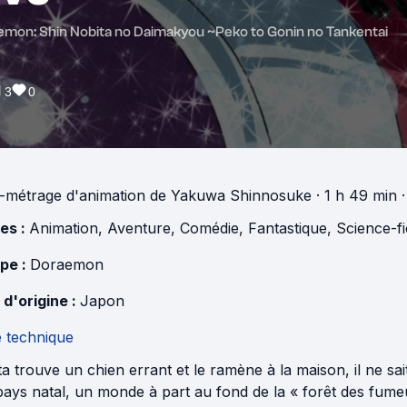
mon: Shin Nobita no Daimakyou ~Peko to Gonin no Tankentai
3
0
-métrage d'animation
de
Yakuwa Shinnosuke
· 1 h 49 min
·
es :
Animation
,
Aventure
,
Comédie
,
Fantastique
,
Science-fi
pe :
Doraemon
 d'origine :
Japon
e technique
a trouve un chien errant et le ramène à la maison, il ne sai
ays natal, un monde à part au fond de la « forêt des fumeu