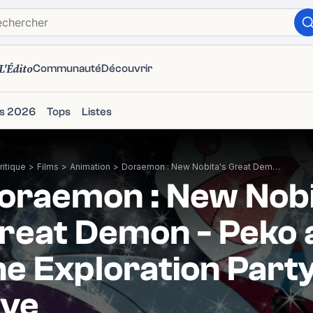
L'Édito
Communauté
Découvrir
ms 2026
Tops
Listes
itique
>
Films
>
Animation
>
Doraemon : New Nobita's Great Demon - Peko and the Exploration Party of Five
oraemon : New Nobi
reat Demon - Peko 
he Exploration Party
ive