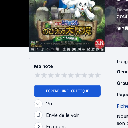
Dorae
2014
7
Long
Ma note
Genr
Grou
ÉCRIRE UNE CRITIQUE
Pays
Vu
Fich
Envie de le voir
Nobit
son p
En cours