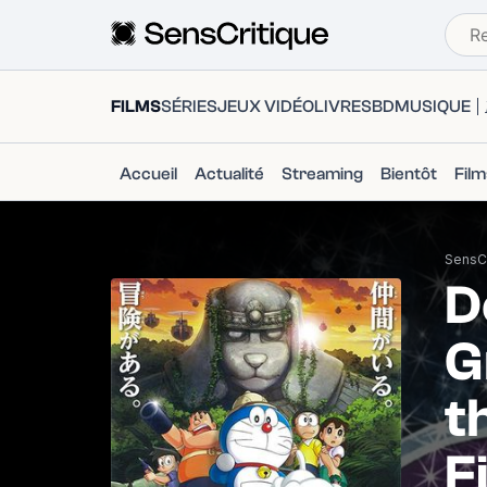
FILMS
SÉRIES
JEUX VIDÉO
LIVRES
BD
MUSIQUE
Accueil
Actualité
Streaming
Bientôt
Fil
SensCr
D
G
t
F