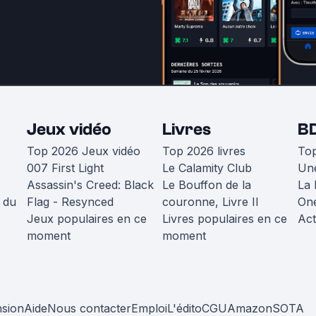
Jeux vidéo
Livres
B
Top 2026 Jeux vidéo
Top 2026 livres
To
007 First Light
Le Calamity Club
Une
Assassin's Creed: Black
Le Bouffon de la
La 
 du
Flag - Resynced
couronne, Livre II
One
Jeux populaires en ce
Livres populaires en ce
Act
moment
moment
nsion
Aide
Nous contacter
Emploi
L'édito
CGU
Amazon
SOTA