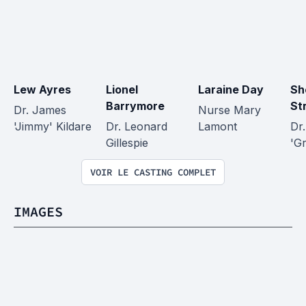
Lew Ayres
Lionel 
Laraine Day
Sh
Barrymore
St
Dr. James 
Nurse Mary 
'Jimmy' Kildare
Dr. Leonard 
Lamont
Dr
Gillespie
'G
VOIR LE CASTING COMPLET
IMAGES