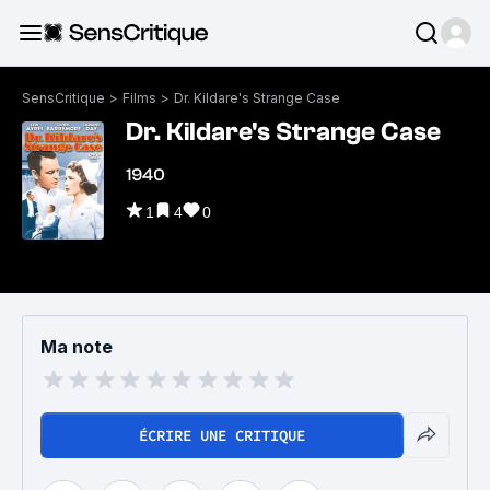
SensCritique
>
Films
>
Dr. Kildare's Strange Case
Dr. Kildare's Strange Case
1940
1
4
0
Ma note
ÉCRIRE UNE CRITIQUE