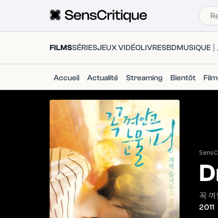
FILMS
SÉRIES
JEUX VIDÉO
LIVRES
BD
MUSIQUE
Accueil
Actualité
Streaming
Bientôt
Fil
SensCr
D
꼭 껴
2011