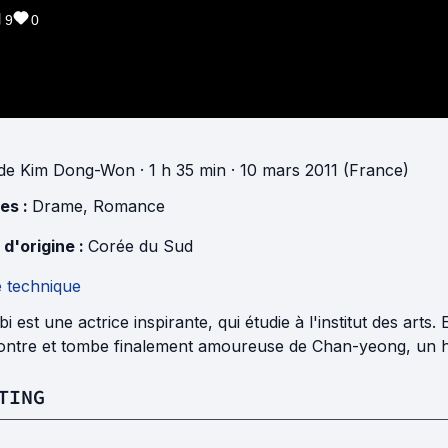
9
0
de
Kim Dong-Won
· 1 h 35 min
· 10 mars 2011 (France)
es :
Drame
,
Romance
 d'origine :
Corée du Sud
e technique
i est une actrice inspirante, qui étudie à l'institut des arts
ontre et tombe finalement amoureuse de Chan-yeong, un 
TING