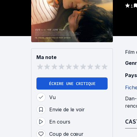
1
Film
Ma note
Genr
Pays
ÉCRIRE UNE CRITIQUE
Fich
Vu
Dan-b
renc
Envie de le voir
CAS
En cours
Coup de cœur