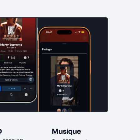
D
Musique