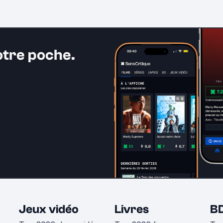
otre poche.
Jeux vidéo
Livres
B