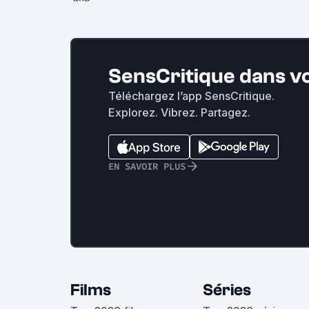
SensCritique dans v
Téléchargez l’app SensCritique.
Explorez. Vibrez. Partagez.
EN SAVOIR PLUS
Films
Séries