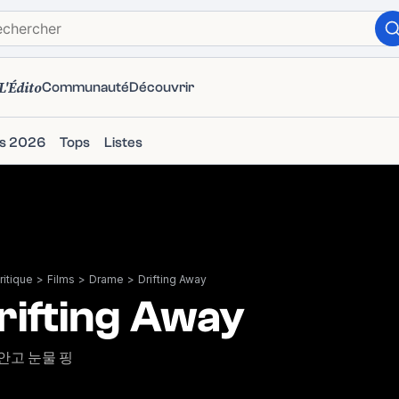
L'Édito
Communauté
Découvrir
ms 2026
Tops
Listes
itique
>
Films
>
Drame
>
Drifting Away
rifting Away
안고 눈물 핑