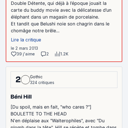
Double Détente, qui déjà à l’époque jouait la
carte du buddy movie avec la délicatesse d’un
éléphant dans un magasin de porcelaine.
Et tandit que Belushi noie son chagrin dans le
chomâge notre brêle...
Lire la critique
le 2 mars 2013
39 j'aime
2
1.2K
Gothic
2
324 critiques
Béni Hill
[Du spoil, mais en fait, "who cares ?"]
BOULETTE TO THE HEAD
N'en déplaise aux "Walterophiles", avec "Du
plomb dans la tête", Hill se répète et tombe dans