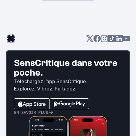
SensCritique dans votre
poche.
Téléchargez l’app SensCritique.
Explorez. Vibrez. Partagez.
EN SAVOIR PLUS