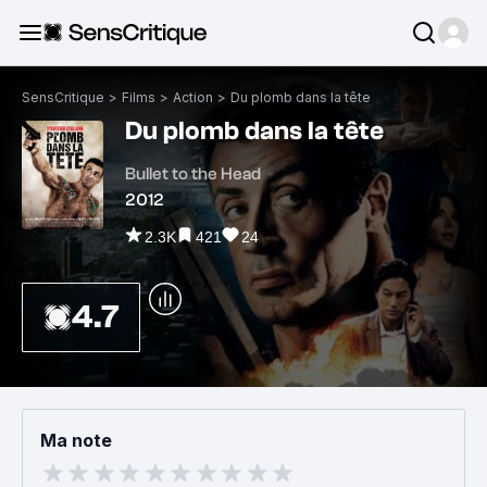
SensCritique
>
Films
>
Action
>
Du plomb dans la tête
Du plomb dans la tête
Bullet to the Head
2012
2.3K
421
24
4.7
Ma note