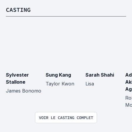
CASTING
Sylvester 
Sung Kang
Sarah Shahi
Ad
Stallone
Ak
Taylor Kwon
Lisa
Ag
James Bonomo
Ro
Mo
VOIR LE CASTING COMPLET