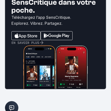
SensCritique dans votre
poche.
Téléchargez l’app SensCritique.
Explorez. Vibrez. Partagez.
EN SAVOIR PLUS