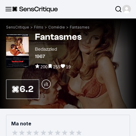
SensCritique
>
Films
>
Comédie
>
Fantasmes
Fantasmes
Bedazzled
1967
200
255
19
6.2
Ma note