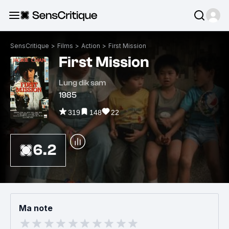
SensCritique
>
Films
>
Action
>
First Mission
First Mission
Lung dik sam
1985
319
148
22
6.2
Ma note