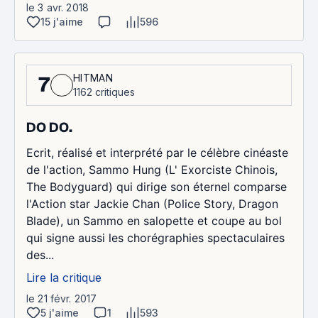
le 3 avr. 2018
15 j'aime
596
HITMAN
7
1162 critiques
DO DO.
Ecrit, réalisé et interprété par le célèbre cinéaste
de l'action, Sammo Hung (L' Exorciste Chinois,
The Bodyguard) qui dirige son éternel comparse
l'Action star Jackie Chan (Police Story, Dragon
Blade), un Sammo en salopette et coupe au bol
qui signe aussi les chorégraphies spectaculaires
des...
Lire la critique
le 21 févr. 2017
5 j'aime
1
593