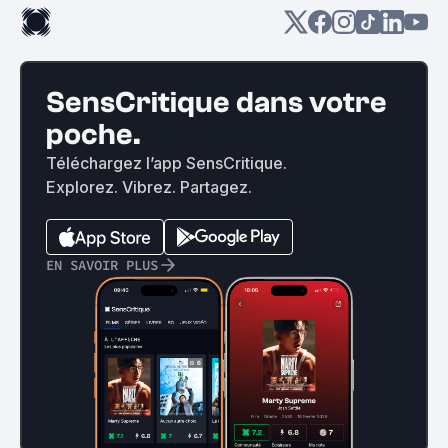
SensCritique dans votre
poche.
Téléchargez l’app SensCritique.
Explorez. Vibrez. Partagez.
EN SAVOIR PLUS