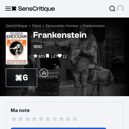
SensCritique
>
Films
>
Épouvante-Horreur
>
Frankenstein
Frankenstein
1910
409
147
11
6
Ma note