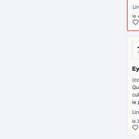
Lir
le 
Ey
(c
Qu
cu
le
Lir
le 