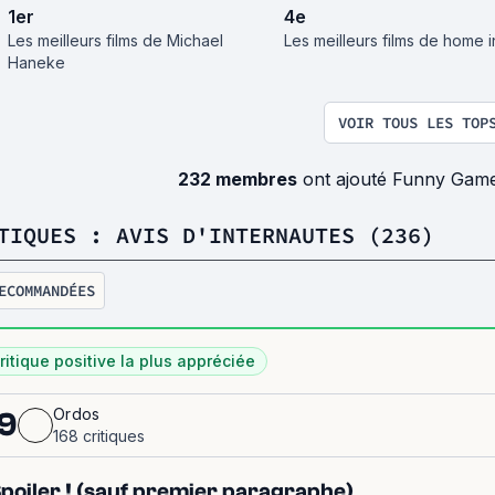
1
er
4
e
Les meilleurs films de Michael
Les meilleurs films de home 
Haneke
VOIR TOUS LES TOP
232 membres
ont ajouté Funny Game
TIQUES : AVIS D'INTERNAUTES (236)
ECOMMANDÉES
ritique positive la plus appréciée
Ordos
9
168 critiques
Spoiler ! (sauf premier paragraphe)