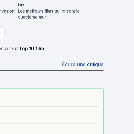
5
e
invasion
Les meilleurs films qui brisent le
quatrième mur
S
s à leur
top 10 film
Écrire une critique