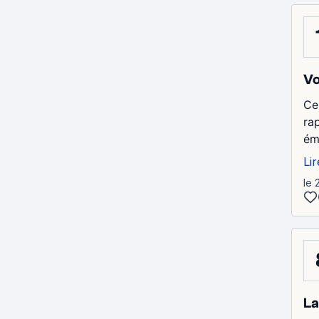
Vo
Ce
rap
ém
Lir
le 
La