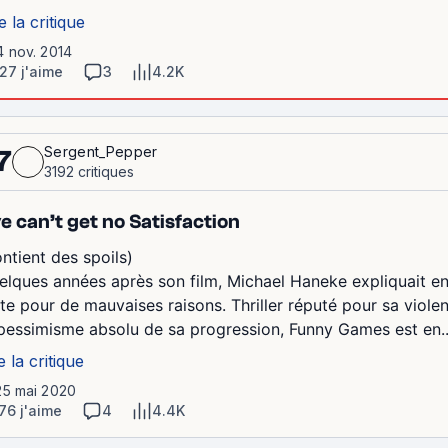
e la critique
4 nov. 2014
27 j'aime
3
4.2K
Sergent_Pepper
7
3192 critiques
e can’t get no Satisfaction
ontient des spoils)
elques années après son film, Michael Haneke expliquait en en
lte pour de mauvaises raisons. Thriller réputé pour sa violen
 pessimisme absolu de sa progression, Funny Games est en..
e la critique
25 mai 2020
76 j'aime
4
4.4K