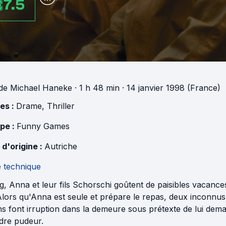
7.5
de
Michael Haneke
· 1 h 48 min
· 14 janvier 1998 (France)
es :
Drame
,
Thriller
pe :
Funny Games
 d'origine :
Autriche
e technique
, Anna et leur fils Schorschi goûtent de paisibles vacance
Alors qu'Anna est seule et prépare le repas, deux inconnus
ns font irruption dans la demeure sous prétexte de lui dema
dre pudeur.