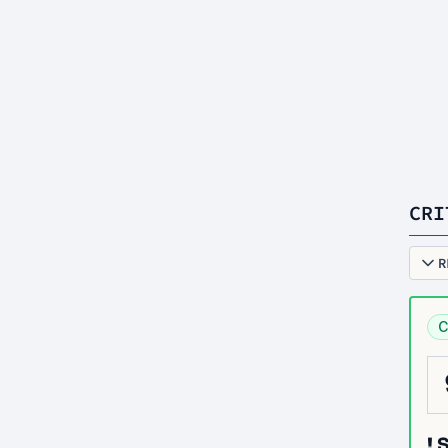
CRI
R
C
! 