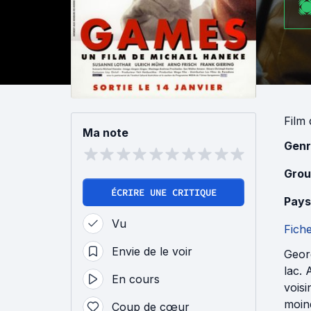
Film
Ma note
Genr
Grou
ÉCRIRE UNE CRITIQUE
Pays
Vu
Fich
Envie de le voir
Georg
lac. 
En cours
voisi
moin
Coup de cœur