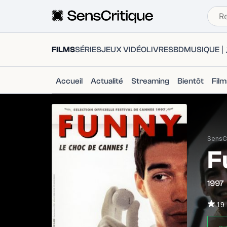
FILMS
SÉRIES
JEUX VIDÉO
LIVRES
BD
MUSIQUE
Accueil
Actualité
Streaming
Bientôt
Fil
SensCr
F
1997
19