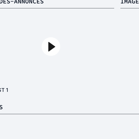
DES-ANNONCES
IMAGE
ST
1
S