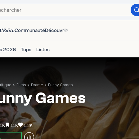
L'Édito
Communauté
Découvrir
ms 2026
Tops
Listes
itique
>
Films
>
Drame
>
Funny Games
unny Games
.1K
11K
1.3K