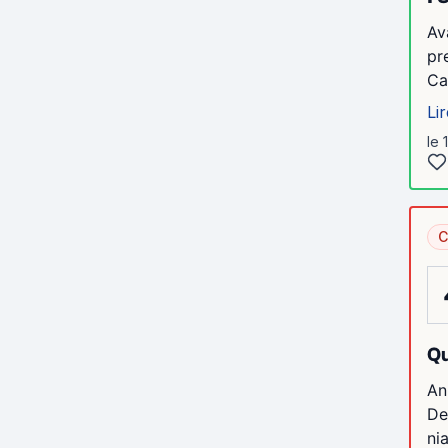
Av
pr
Ca
Lir
le 
C
Qu
An
De
ni