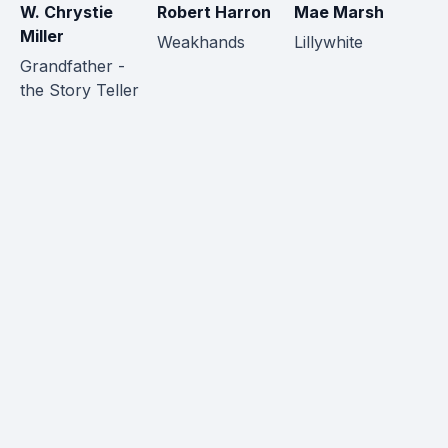
W. Chrystie
Robert Harron
Mae Marsh
W
Miller
Weakhands
Lillywhite
Br
Grandfather -
the Story Teller