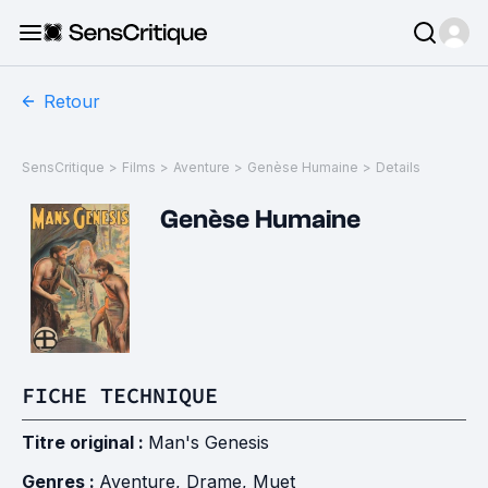
Retour
SensCritique
>
Films
>
Aventure
>
Genèse Humaine
>
Details
Genèse Humaine
FICHE TECHNIQUE
Titre original :
Man's Genesis
Genres :
Aventure
,
Drame
,
Muet