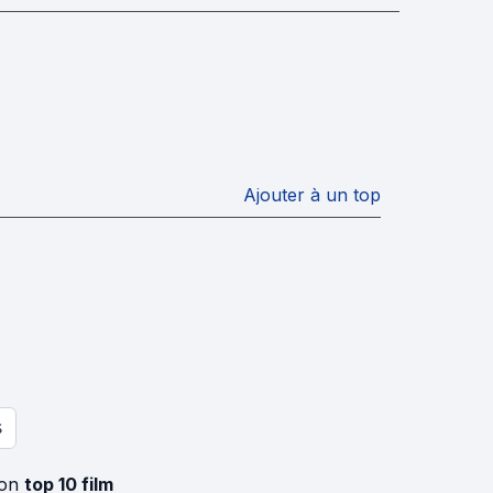
Ajouter à un top
S
son
top 10 film