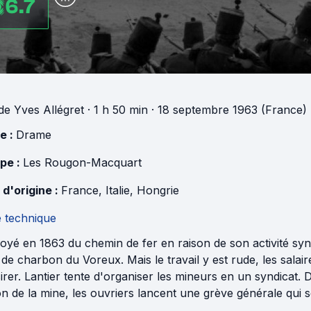
6.7
de
Yves Allégret
· 1 h 50 min
· 18 septembre 1963 (France)
e :
Drame
pe :
Les Rougon-Macquart
 d'origine :
France
,
Italie
,
Hongrie
e technique
yé en 1863 du chemin de fer en raison de son activité synd
de charbon du Voreux. Mais le travail y est rude, les salair
irer. Lantier tente d'organiser les mineurs en un syndicat.
n de la mine, les ouvriers lancent une grève générale qui se