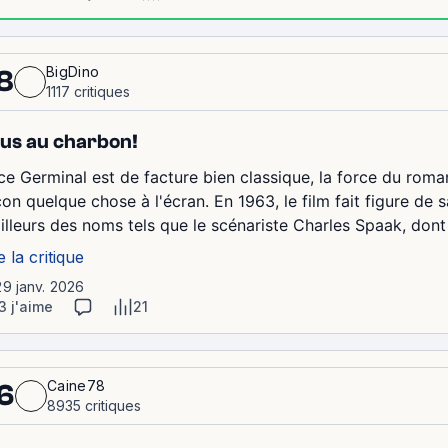
BigDino
8
1117 critiques
us au charbon!
 ce Germinal est de facture bien classique, la force du roman
on quelque chose à l'écran. En 1963, le film fait figure de s
illeurs des noms tels que le scénariste Charles Spaak, dont c
e la critique
29 janv. 2026
3 j'aime
21
Caine78
6
8935 critiques