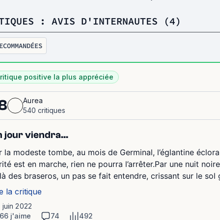
TIQUES : AVIS D'INTERNAUTES (4)
ECOMMANDÉES
ritique positive la plus appréciée
Aurea
8
540 critiques
 jour viendra...
r la modeste tombe, au mois de Germinal, l’églantine éclora
rité est en marche, rien ne pourra l’arrêter.Par une nuit noir
 là des braseros, un pas se fait entendre, crissant sur le sol 
e la critique
1 juin 2022
66 j'aime
74
492