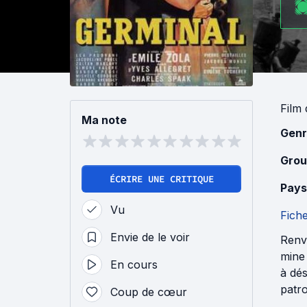
Film
Ma note
Genr
Grou
ÉCRIRE UNE CRITIQUE
Pays
Vu
Fich
Envie de le voir
Renvo
mine 
En cours
à dés
patro
Coup de cœur