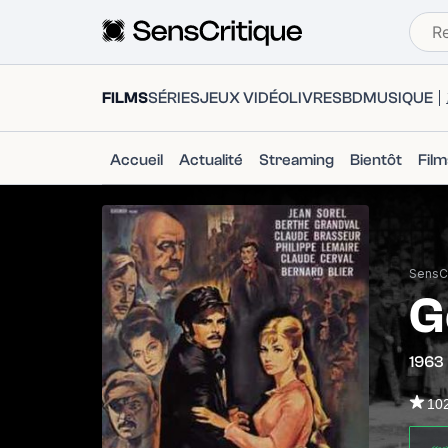
FILMS
SÉRIES
JEUX VIDÉO
LIVRES
BD
MUSIQUE
Accueil
Actualité
Streaming
Bientôt
Fil
SensCr
G
1963
10