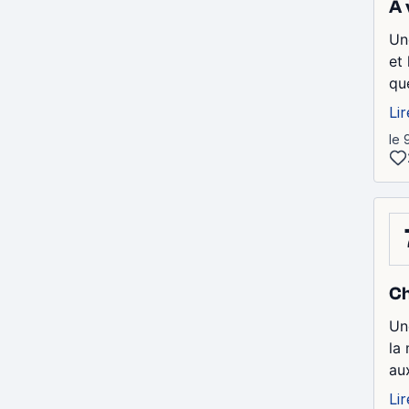
À 
Un
et
qu
Lir
le 
Ch
Un
la
au
Lir