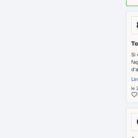
To
Si
faç
d'a
Lir
le 