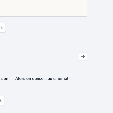
ES
es en
Alors on danse... au cinéma!
S