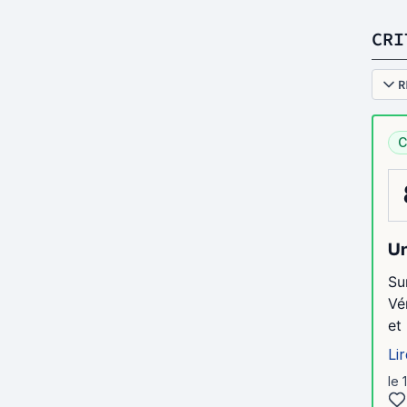
CRI
R
C
Un
Su
Vé
et
Lir
le 