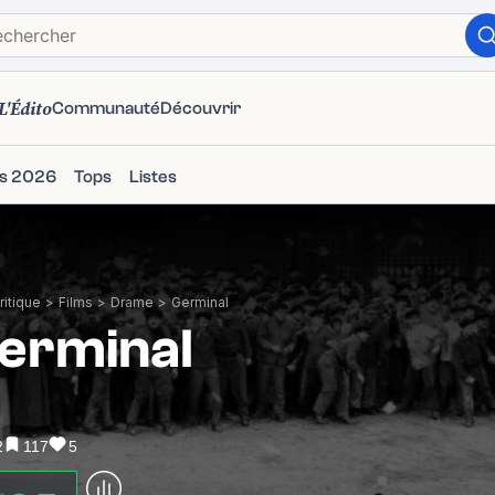
L'Édito
Communauté
Découvrir
ms 2026
Tops
Listes
itique
>
Films
>
Drame
>
Germinal
erminal
2
117
5