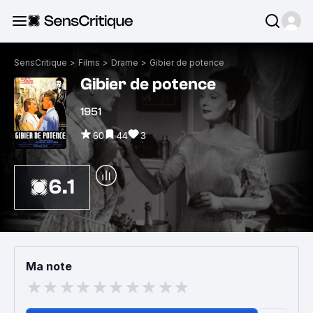
SensCritique
>
Films
>
Drame
>
Gibier de potence
Gibier de potence
1951
60
44
3
6.1
Ma note