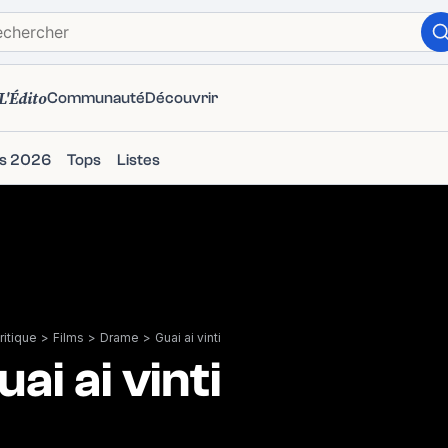
L'Édito
Communauté
Découvrir
ms 2026
Tops
Listes
itique
>
Films
>
Drame
>
Guai ai vinti
uai ai vinti