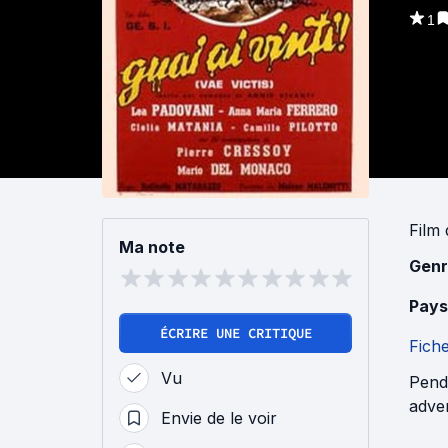
1
Film
Ma note
Genr
Pays
ÉCRIRE UNE CRITIQUE
Fich
Vu
Penda
adver
Envie de le voir