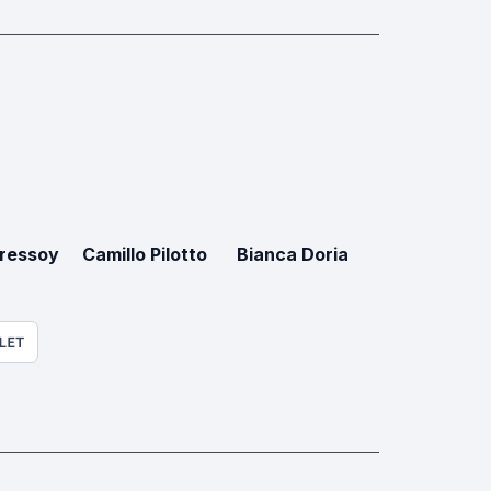
Cressoy
Camillo Pilotto
Bianca Doria
LET