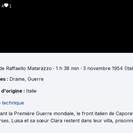
4
1
de
Raffaello Matarazzo
· 1 h 38 min
· 3 novembre 1954 (Ital
es :
Drame
,
Guerre
 d'origine :
Italie
e technique
nt la Première Guerre mondiale, le front italien de Capor
ses. Luisa et sa sœur Clara restent dans leur villa, prisonn