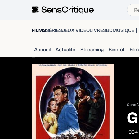
FILMS
SÉRIES
JEUX VIDÉO
LIVRES
BD
MUSIQUE
Accueil
Actualité
Streaming
Bientôt
Fil
SensCr
G
1954