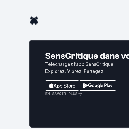
SensCritique dans v
Téléchargez l’app SensCritique.
Explorez. Vibrez. Partagez.
EN SAVOIR PLUS