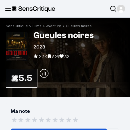
SensCritique
>
Films
>
Aventure
>
Gueules noires
Gueules noires
2023
2.2K
829
82
5.5
Ma note