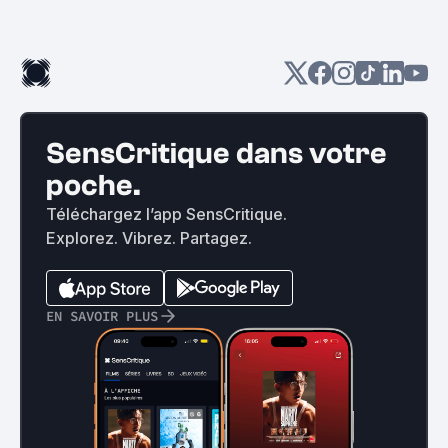
SensCritique dans votre
poche.
Téléchargez l’app SensCritique.
Explorez. Vibrez. Partagez.
EN SAVOIR PLUS