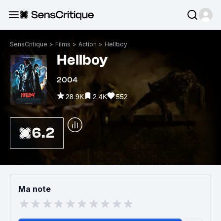
SensCritique
>
Films
>
Action
>
Hellboy
Hellboy
2004
28.9K
2.4K
552
6.2
Ma note