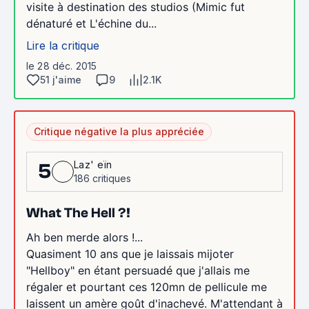
visite à destination des studios (Mimic fut
dénaturé et L'échine du...
Lire la critique
le 28 déc. 2015
51 j'aime
9
2.1K
Critique négative la plus appréciée
Laz' eïn
5
186 critiques
What The Hell ?!
Ah ben merde alors !...
Quasiment 10 ans que je laissais mijoter
"Hellboy" en étant persuadé que j'allais me
régaler et pourtant ces 120mn de pellicule me
laissent un amère goût d'inachevé. M'attendant à