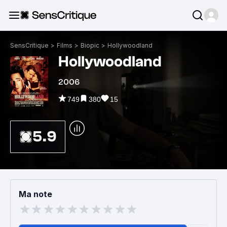
SensCritique
>
Films
>
Biopic
>
Hollywoodland
Hollywoodland
2006
749
380
15
5.9
Ma note