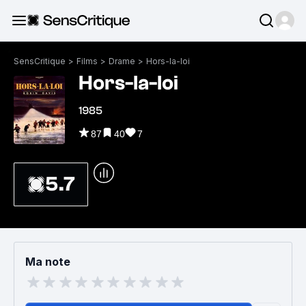
SensCritique
>
Films
>
Drame
>
Hors-la-loi
Hors-la-loi
1985
87
40
7
5.7
Ma note