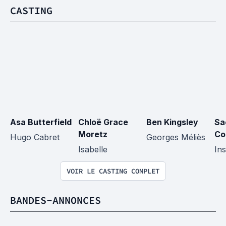
CASTING
Asa Butterfield
Chloë Grace 
Ben Kingsley
Sa
Moretz
Co
Hugo Cabret
Georges Méliès
Isabelle
In
VOIR LE CASTING COMPLET
BANDES-ANNONCES