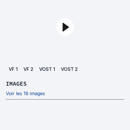
VF
1
VF
2
VOST
1
VOST
2
IMAGES
Voir les 18 images