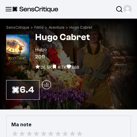
SensCritique
>
Films
>
Aventure
>
Hugo Cabret
Hugo Cabret
Hugo
2011
26.5K
4.7K
868
6.4
Ma note