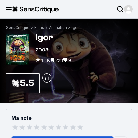
SensCritique
>
Films
>
Animation
>
Igor
Igor
2008
1.1K
228
9
5.5
Ma note