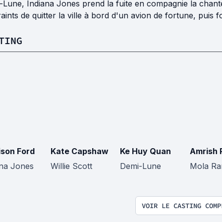
Lune, Indiana Jones prend la fuite en compagnie la chanteu
aints de quitter la ville à bord d'un avion de fortune, puis f
TING
ison Ford
Kate Capshaw
Ke Huy Quan
Amrish 
ana Jones
Willie Scott
Demi-Lune
Mola R
VOIR LE CASTING COMP