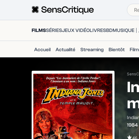
FILMS
SÉRIES
JEUX VIDÉO
LIVRES
BD
MUSIQUE
Accueil
Actualité
Streaming
Bientôt
Fil
SensCr
I
m
India
1984
46