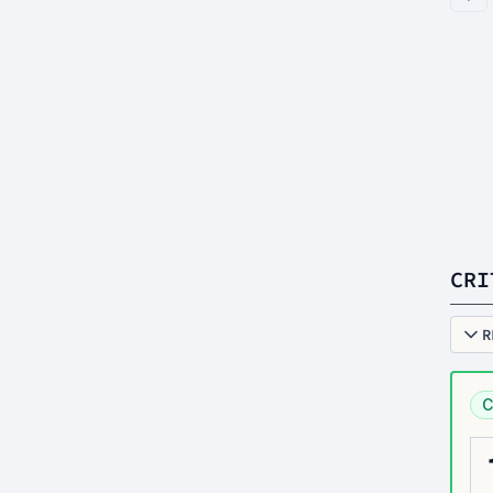
CRI
R
C