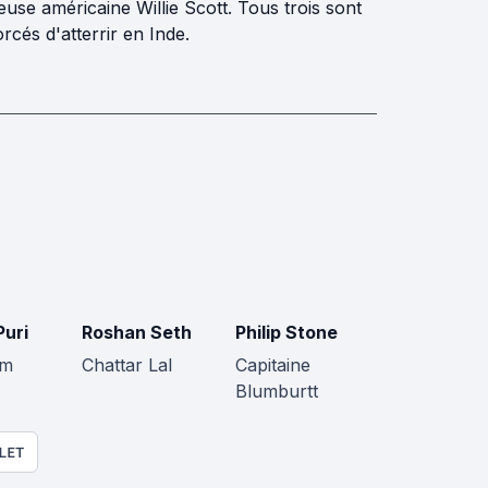
se américaine Willie Scott. Tous trois sont
orcés d'atterrir en Inde.
Puri
Roshan Seth
Philip Stone
am
Chattar Lal
Capitaine
Blumburtt
LET