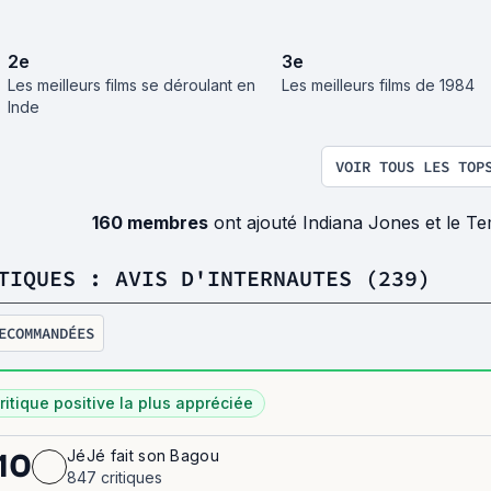
2
e
3
e
Les meilleurs films se déroulant en
Les meilleurs films de 1984
Inde
VOIR TOUS LES TOP
160 membres
ont ajouté Indiana Jones et le T
TIQUES : AVIS D'INTERNAUTES (239)
ECOMMANDÉES
ritique positive la plus appréciée
JéJé fait son Bagou
10
847 critiques