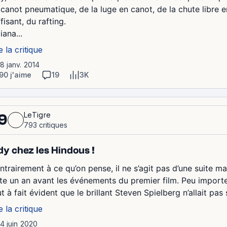
 canot pneumatique, de la luge en canot, de la chute libre e
fisant, du rafting.
iana...
e la critique
18 janv. 2014
90 j'aime
19
3K
LeTigre
9
793 critiques
dy chez les Hindous !
ntrairement à ce qu’on pense, il ne s’agit pas d’une suite m
ste un an avant les événements du premier film. Peu importe s
t à fait évident que le brillant Steven Spielberg n’allait pas s
e la critique
14 juin 2020