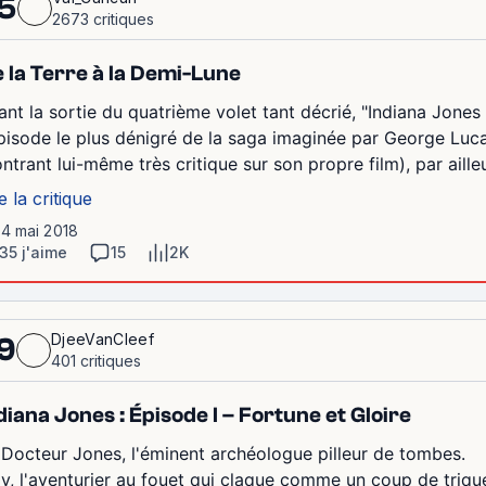
5
2673 critiques
 la Terre à la Demi-Lune
ant la sortie du quatrième volet tant décrié, "Indiana Jones
épisode le plus dénigré de la saga imaginée par George Luca
ntrant lui-même très critique sur son propre film), par ailleu
e la critique
14 mai 2018
35 j'aime
15
2K
DjeeVanCleef
9
401 critiques
diana Jones : Épisode I – Fortune et Gloire
 Docteur Jones, l'éminent archéologue pilleur de tombes.
dy, l'aventurier au fouet qui claque comme un coup de trique