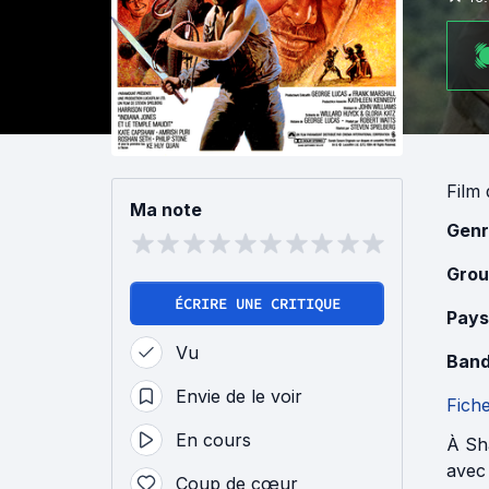
Film
Ma note
Genr
Grou
ÉCRIRE UNE CRITIQUE
Pays
Vu
Band
Envie de le voir
Fich
En cours
À Sha
avec
Coup de cœur