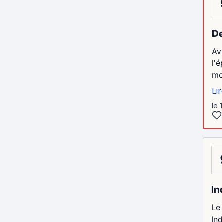
De
Av
l'
mo
Lir
le 
In
Le
In