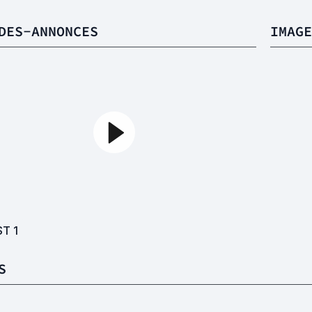
DES-ANNONCES
IMAGE
ST
1
S