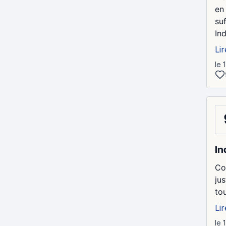
en
suf
Ind
Lir
le 
In
Co
ju
tou
Lir
le 