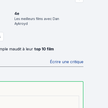
4
e
Les meilleurs films avec Dan
Aykroyd
S
emple maudit à leur
top 10 film
Écrire une critique