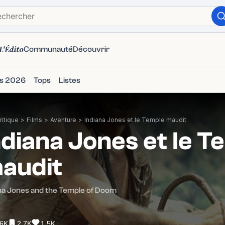
L'Édito
Communauté
Découvrir
ms 2026
Tops
Listes
itique
>
Films
>
Aventure
>
Indiana Jones et le Temple maudit
ndiana Jones et le T
audit
na Jones and the Temple of Doom
.6K
2.7K
1.5K