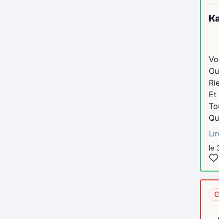
Ka
Vo
Ou
Ri
Et
To
Qu
Lir
le 
C