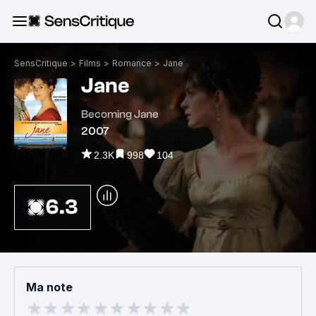
SensCritique
>
Films
>
Romance
>
Jane
Jane
Becoming Jane
2007
2.3K
998
104
6.3
Ma note