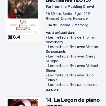
déchaînée (2015)
Far from the Madding Crowd
1 h 59 min
.
Sortie : 3 juin 2015
(France).
Drame, Romance
Film
de
Thomas Vinterberg
Aussi présent dans :
6.4
-
Les meilleurs films de Thomas
Vinterberg
-
Les meilleurs films avec Matthias
Schoenaerts
-
Les meilleurs films avec Carey
Mulligan
-
Les meilleurs films avec Michael
Sheen
-
Les meilleurs films avec Juno
Temple
-
Les meilleurs films sur le monde
agricole
14.
La Leçon de piano