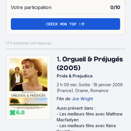
histoire de romance, mais pas seulement.
Votre participation
0/10
CRÉER MON TOP !
173 membres ont répondu
1.
Orgueil & Préjugés
(2005)
Pride & Prejudice
2 h 09 min
.
Sortie : 18 janvier 2006
(France).
Drame, Romance
Film
de
Joe Wright
Aussi présent dans :
6.8
-
Les meilleurs films avec Matthew
Macfadyen
-
Les meilleurs films avec Keira