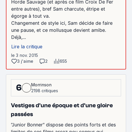
Horde Sauvage (et après ce film Croix De Fer
entre autres), bref Sam charcute, étripe et
égorge à tout va.
Changement de style ici, Sam décide de faire
une pause, et ce mollusque devient amibe.
Déjà,...
Lire la critique
le 3 nov. 2015
3 j'aime
2
655
Morrinson
6
2198 critiques
Vestiges d'une époque et d'une gloire
passées
"Junior Bonner" dispose des points forts et des
limites de ces films assez peu connus qui