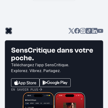
SensCritique dans votre
poche.
Téléchargez l’app SensCritique.
Explorez. Vibrez. Partagez.
EN SAVOIR PLUS