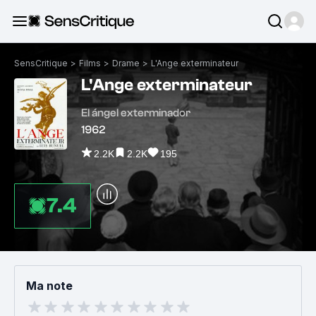
SensCritique
>
Films
>
Drame
>
L'Ange exterminateur
L'Ange exterminateur
El ángel exterminador
1962
2.2K
2.2K
195
7.4
Ma note