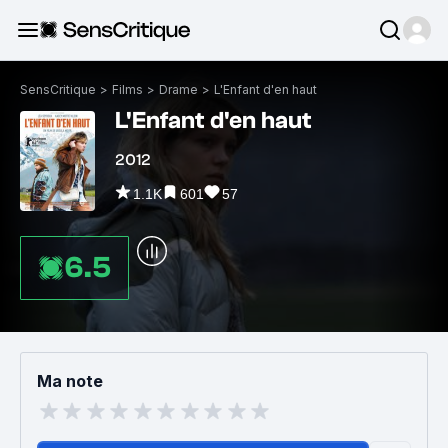
SensCritique
>
Films
>
Drame
>
L'Enfant d'en haut
L'Enfant d'en haut
2012
1.1K
601
57
6.5
Ma note