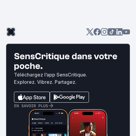
SensCritique dans votre
poche.
Téléchargez l’app SensCritique.
Explorez. Vibrez. Partagez.
EN SAVOIR PLUS