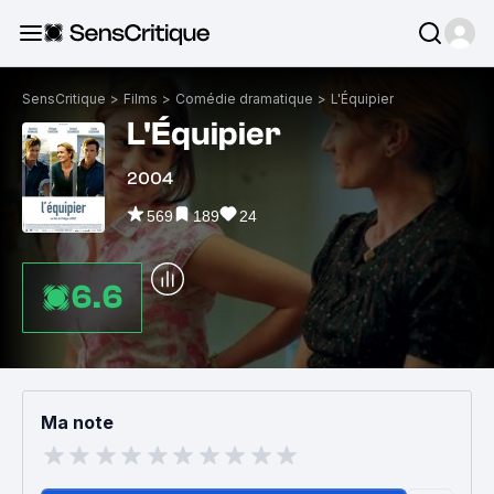
SensCritique
>
Films
>
Comédie dramatique
>
L'Équipier
L'Équipier
2004
569
189
24
6.6
Ma note