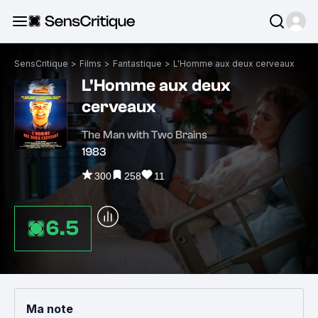
SensCritique
>
Films
>
Fantastique
>
L'Homme aux deux cerveaux
L'Homme aux deux
cerveaux
The Man with Two Brains
1983
300
258
11
6.5
Ma note