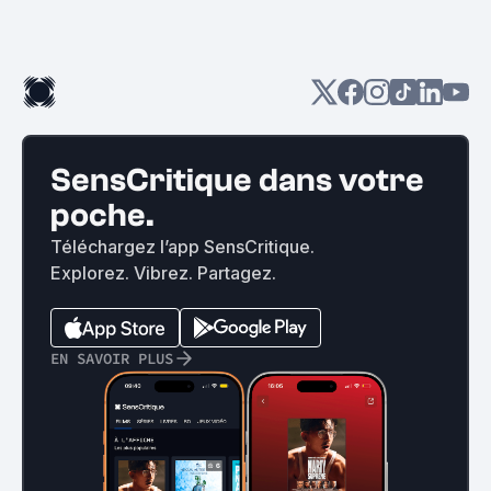
SensCritique dans votre
poche.
Téléchargez l’app SensCritique.
Explorez. Vibrez. Partagez.
EN SAVOIR PLUS