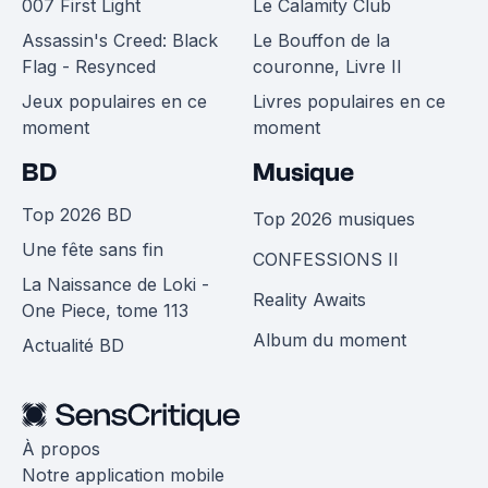
007 First Light
Le Calamity Club
Assassin's Creed: Black
Le Bouffon de la
Flag - Resynced
couronne, Livre II
Jeux populaires en ce
Livres populaires en ce
moment
moment
BD
Musique
Top 2026 BD
Top 2026 musiques
Une fête sans fin
CONFESSIONS II
La Naissance de Loki -
Reality Awaits
One Piece, tome 113
Album du moment
Actualité BD
À propos
Notre application mobile