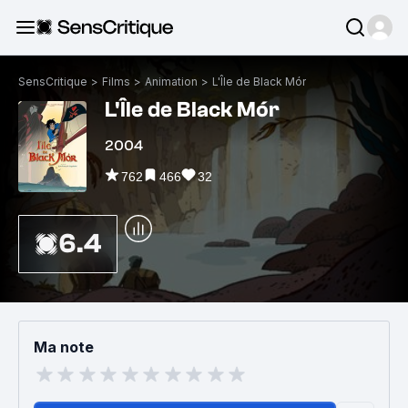
SensCritique
>
Films
>
Animation
>
L'Île de Black Mór
L'Île de Black Mór
2004
762
466
32
6.4
Ma note