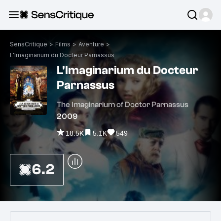
SensCritique
>
Films
>
Aventure
>
L'Imaginarium du Docteur Parnassus
L'Imaginarium du Docteur
Parnassus
The Imaginarium of Doctor Parnassus
2009
18.5K
5.1K
549
6.2