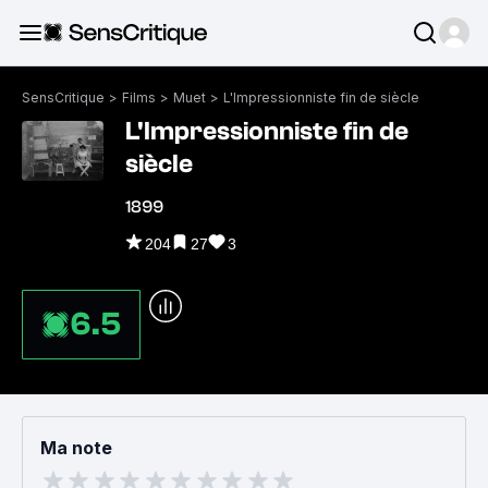
SensCritique
>
Films
>
Muet
>
L'Impressionniste fin de siècle
L'Impressionniste fin de
siècle
1899
204
27
3
6.5
Ma note