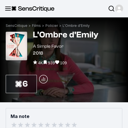
SensCritique
>
Films
>
Policier
>
L'Ombre d'Emily
L'Ombre d'Emily
A Simple Favor
2018
4K
939
109
6
Ma note