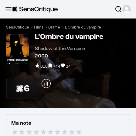
SensCritique
>
Films
>
Drame
>
L'Ombre du vampire
L'Ombre du vampire
Shadow of the Vampire
2000
818
744
34
6
Ma note