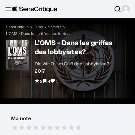
SensCritique
>
Films
>
Société
>
L'OMS - Dans les griffes des lobbyistes?
L'OMS - Dans les griffes
des lobbyistes?
Die WHO - Im Griff der Lobbyisten?
2017
9
4
1
Ma note