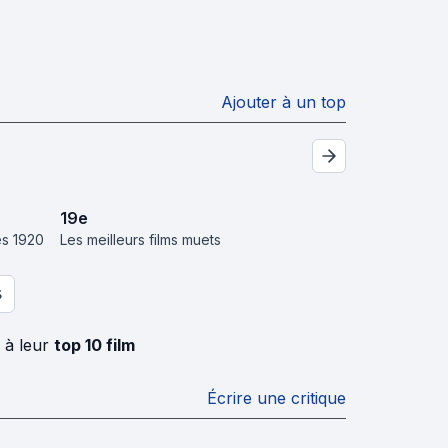
Ajouter à un top
19
e
es 1920
Les meilleurs films muets
S
 à leur
top 10 film
Écrire une critique