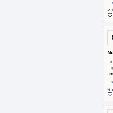
Lir
le 
Na
Le 
l'a
am
Lir
le 