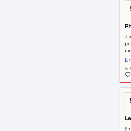
Ph
J'
po
mo
Lir
le 
Le
En