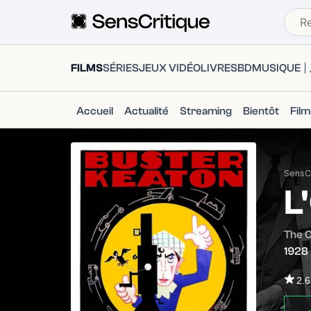
FILMS
SÉRIES
JEUX VIDÉO
LIVRES
BD
MUSIQUE
Accueil
Actualité
Streaming
Bientôt
Fil
SensCr
L
The 
1928
2.