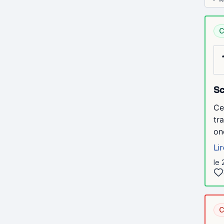
C
Sc
Ce
tr
onc
Lir
le 
C