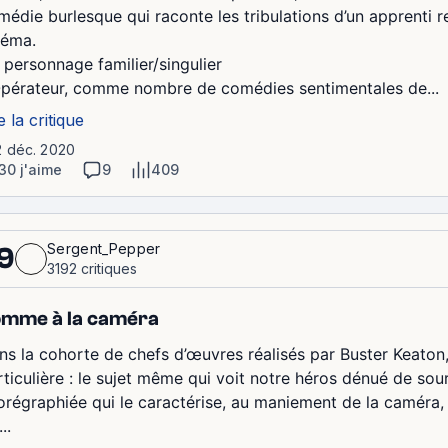
médie burlesque qui raconte les tribulations d’un apprenti 
néma.
 personnage familier/singulier
Opérateur, comme nombre de comédies sentimentales de...
e la critique
2 déc. 2020
30 j'aime
9
409
Sergent_Pepper
9
3192 critiques
mme à la caméra
ns la cohorte de chefs d’œuvres réalisés par Buster Keaton,
rticulière : le sujet même qui voit notre héros dénué de sour
orégraphiée qui le caractérise, au maniement de la caméra,
..