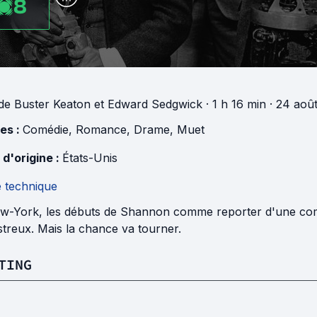
8
de
Buster Keaton
et
Edward Sedgwick
· 1 h 16 min
· 24 aoû
es :
Comédie
,
Romance
,
Drame
,
Muet
 d'origine :
États-Unis
e technique
w-York, les débuts de Shannon comme reporter d'une comp
treux. Mais la chance va tourner.
TING