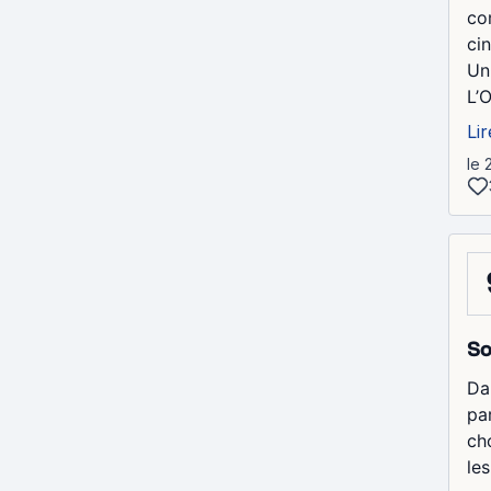
co
ci
Un
L’
Lir
le 
So
Da
pa
ch
les.