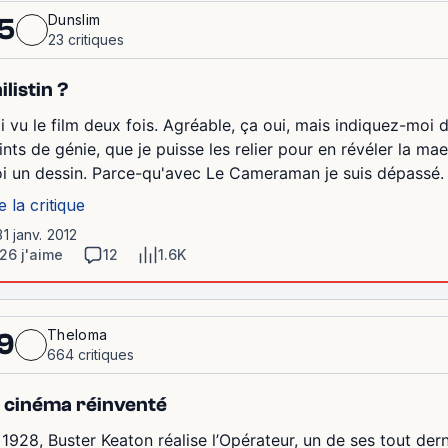
Dunslim
5
23 critiques
ilistin ?
ai vu le film deux fois. Agréable, ça oui, mais indiquez-moi d
ints de génie, que je puisse les relier pour en révéler la mae
i un dessin. Parce-qu'avec Le Cameraman je suis dépassé. C
e la critique
31 janv. 2012
26 j'aime
12
1.6K
Theloma
9
664 critiques
 cinéma réinventé
 1928, Buster Keaton réalise l’Opérateur, un de ses tout der