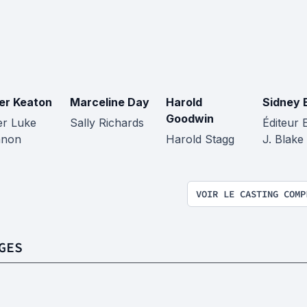
er Keaton
Marceline Day
Harold
Sidney 
Goodwin
er Luke
Sally Richards
Éditeur
nnon
Harold Stagg
J. Blake
VOIR LE CASTING COMP
GES