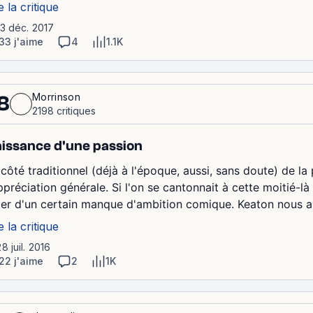
e la critique
13 déc. 2017
33 j'aime
4
1.1K
Morrinson
8
2198 critiques
issance d'une passion
côté traditionnel (déjà à l'époque, aussi, sans doute) de la 
ppréciation générale. Si l'on se cantonnait à cette moitié-là
er d'un certain manque d'ambition comique. Keaton nous a (d
e la critique
28 juil. 2016
22 j'aime
2
1K