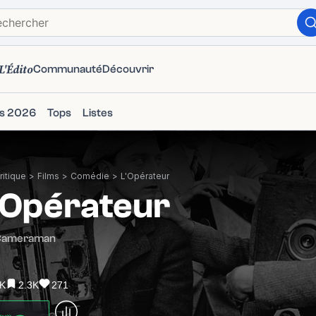
L'Édito
Communauté
Découvrir
ms 2026
Tops
Listes
itique
>
Films
>
Comédie
>
L'Opérateur
'Opérateur
Cameraman
6K
2.3K
271