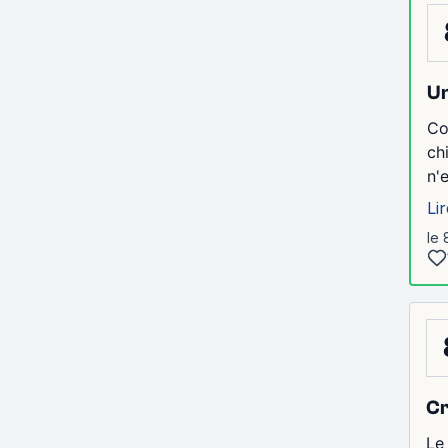
Un
Co
ch
n'
Lir
le 
Cr
Le