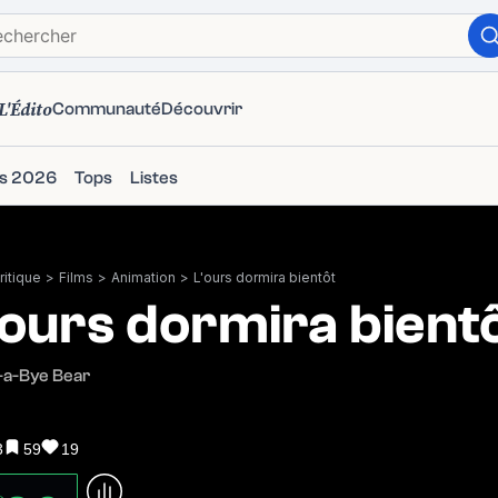
L'Édito
Communauté
Découvrir
ms 2026
Tops
Listes
itique
>
Films
>
Animation
>
L'ours dormira bientôt
'ours dormira bient
-a-Bye Bear
3
59
19