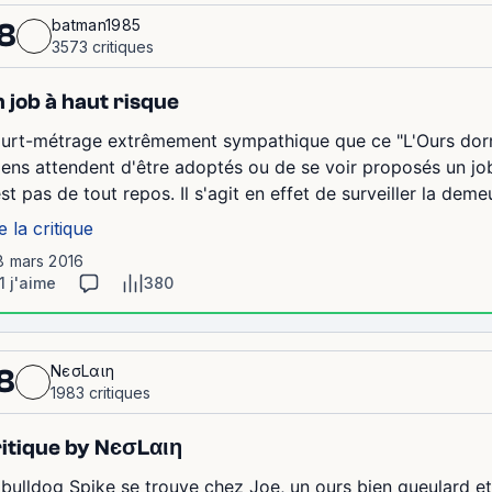
batman1985
8
3573 critiques
 job à haut risque
urt-métrage extrêmement sympathique que ce "L'Ours dormi
iens attendent d'être adoptés ou de se voir proposés un job
est pas de tout repos. Il s'agit en effet de surveiller la deme
e la critique
8 mars 2016
1 j'aime
380
NєσLαιη
8
1983 critiques
itique by NєσLαιη
 bulldog Spike se trouve chez Joe, un ours bien gueulard et q