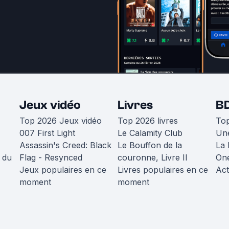
Jeux vidéo
Livres
B
Top 2026 Jeux vidéo
Top 2026 livres
To
007 First Light
Le Calamity Club
Une
Assassin's Creed: Black
Le Bouffon de la
La 
 du
Flag - Resynced
couronne, Livre II
One
Jeux populaires en ce
Livres populaires en ce
Act
moment
moment