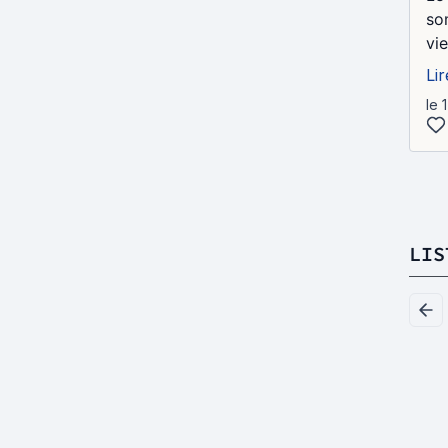
so
vi
Lir
le 
LIS