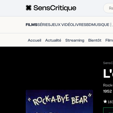
FILMS
SÉRIES
JEUX VIDÉO
LIVRES
BD
MUSIQUE
Accueil
Actualité
Streaming
Bientôt
Fil
SensCr
L
Rock
1952
18