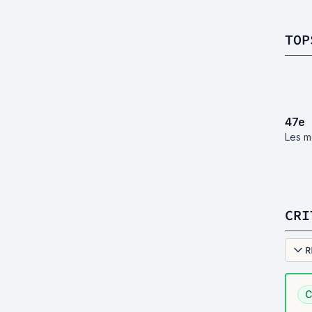
TOP
47
e
Les me
CRI
R
C