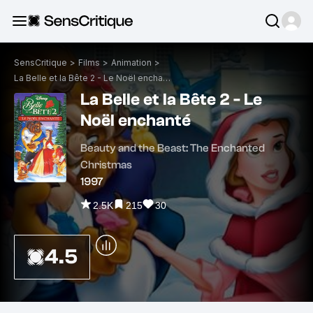
SensCritique
>
Films
>
Animation
>
La Belle et la Bête 2 - Le Noël enchanté
La Belle et la Bête 2 - Le
Noël enchanté
Beauty and the Beast: The Enchanted
Christmas
1997
2.5K
215
30
4.5