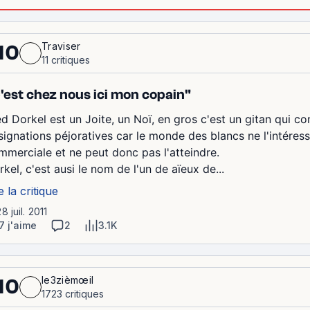
Traviser
10
11 critiques
'est chez nous ici mon copain"
ed Dorkel est un Joite, un Noï, en gros c'est un gitan qui
signations péjoratives car le monde des blancs ne l'intére
mmerciale et ne peut donc pas l'atteindre.
kel, c'est ausi le nom de l'un de aïeux de...
e la critique
28 juil. 2011
7 j'aime
2
3.1K
le3zièmœil
10
1723 critiques