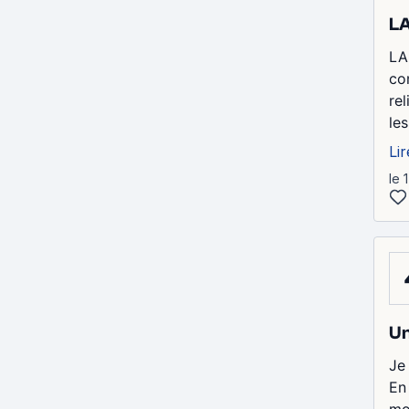
L
LA
co
re
les
Lir
le 
Un
Je
En
mo