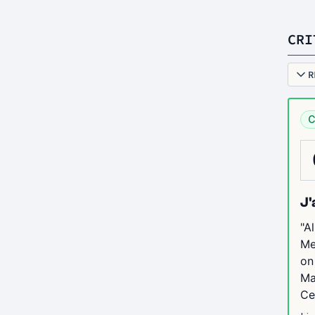
CRI
R
C
J'
"A
Me
on
Ma
Ces