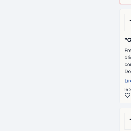
"C
Fr
dé
co
Dor
Lir
le 