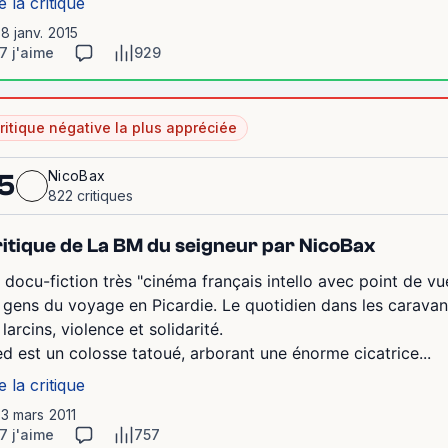
e la critique
18 janv. 2015
7 j'aime
929
ritique négative la plus appréciée
NicoBax
5
822 critiques
itique de La BM du seigneur par NicoBax
 docu-fiction très "cinéma français intello avec point de v
 gens du voyage en Picardie. Le quotidien dans les caravane
larcins, violence et solidarité.
ed est un colosse tatoué, arborant une énorme cicatrice...
e la critique
13 mars 2011
7 j'aime
757