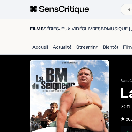
FILMS
SÉRIES
JEUX VIDÉO
LIVRES
BD
MUSIQUE
Accueil
Actualité
Streaming
Bientôt
Fil
SensCr
L
2011
86