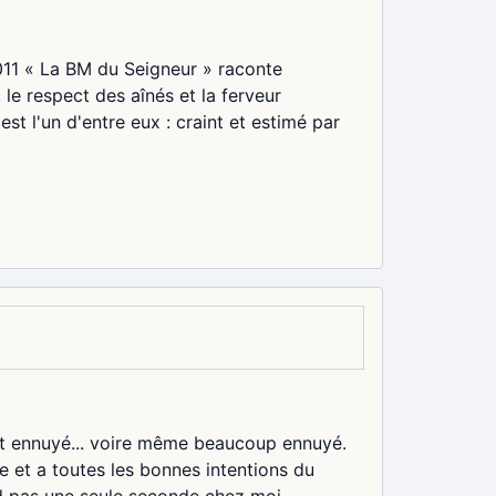
11 « La BM du Seigneur » raconte
 respect des aînés et la ferveur
st l'un d'entre eux : craint et estimé par
tôt ennuyé... voire même beaucoup ennuyé.
se et a toutes les bonnes intentions du
nd pas une seule seconde chez moi...