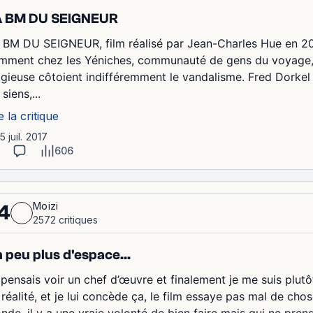
A BM DU SEIGNEUR
 BM DU SEIGNEUR, film réalisé par Jean-Charles Hue en 20
mment chez les Yéniches, communauté de gens du voyage, le
ligieuse côtoient indifféremment le vandalisme. Fred Dorkel e
 siens,...
e la critique
15 juil. 2017
606
Moizi
4
2572 critiques
 peu plus d'espace...
 pensais voir un chef d’œuvre et finalement je me suis plu
 réalité, et je lui concède ça, le film essaye pas mal de cho
nde, il y a une vraie volonté de bien faire mais qui ne pre