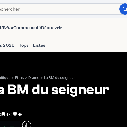
L'Édito
Communauté
Découvrir
ms 2026
Tops
Listes
itique
>
Films
>
Drame
>
La BM du seigneur
a BM du seigneur
3
472
46