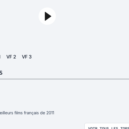
1
VF
2
VF
3
S
illeurs films français de 2011
VOIR TOUS LES TOP