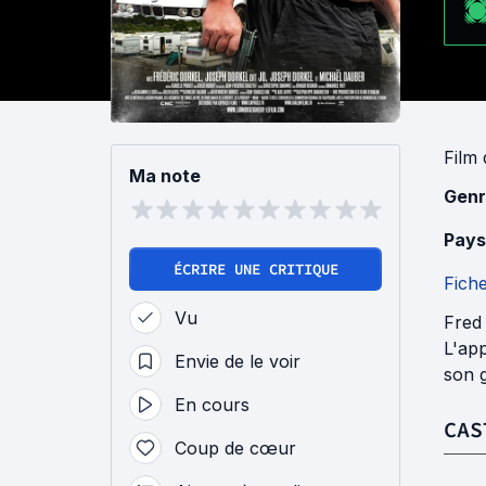
Film
Ma note
Genr
Pays
ÉCRIRE UNE CRITIQUE
Fich
Vu
Fred
L'app
Envie de le voir
son g
En cours
CAS
Coup de cœur