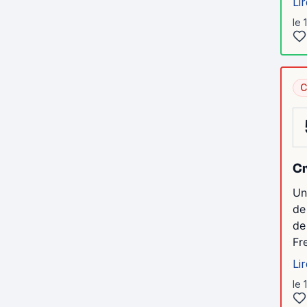
Lir
le 
C
Cr
Un
de
de 
Fr
Lir
le 